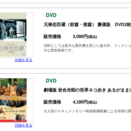
元禄忠臣蔵（前篇・後篇） 廉価版 DVD2枚
販売価格
3,080円
(税込)
当時としては莫大な製作費を投じた超大作。フィクシ
大な歴史映画です。
詳細を見る
劇場版 岩合光昭の世界ネコ歩き あるがまま
販売価格
4,180円
(税込)
大人気のドキュメンタリー映画新撮映像による待望の第
詳細を見る