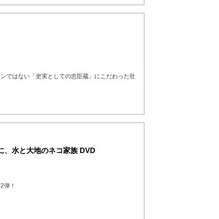
ョンではない「史実としての忠臣蔵」にこだわった壮
に、水と大地のネコ家族 DVD
2弾！