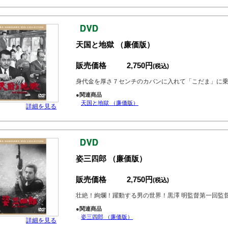
天国と地獄 （廉価版）
販売価格
2,750円
(税込)
身代金を厚さ７センチのカバンに入れて「こだま」に
●関連商品
天国と地獄 （廉価版）
詳細を見る
姿三四郎 （廉価版）
販売価格
2,750円
(税込)
壮絶！絢爛！躍動する男の世界！黒澤 明監督第一回監
●関連商品
姿三四郎 （廉価版）
詳細を見る