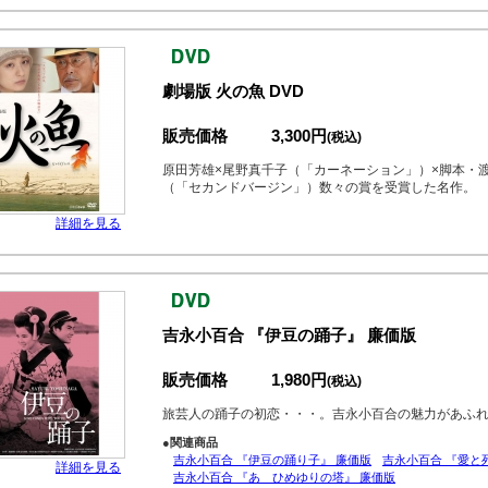
劇場版 火の魚 DVD
販売価格
3,300円
(税込)
原田芳雄×尾野真千子（「カーネーション」）×脚本・
（「セカンドバージン」）数々の賞を受賞した名作。
詳細を見る
吉永小百合 『伊豆の踊子』 廉価版
販売価格
1,980円
(税込)
旅芸人の踊子の初恋・・・。吉永小百合の魅力があふれる
●関連商品
吉永小百合 『伊豆の踊り子』 廉価版
吉永小百合 『愛と
詳細を見る
吉永小百合 『あゝひめゆりの塔』 廉価版