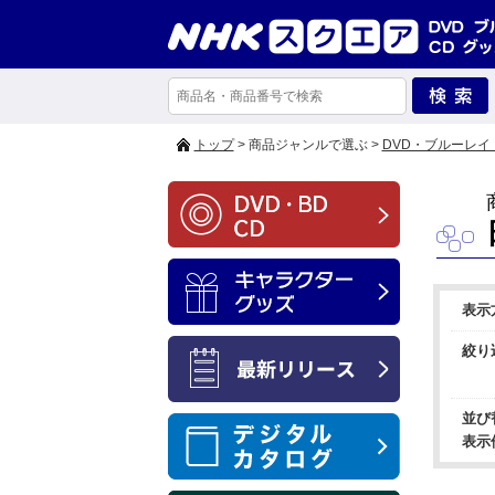
トップ
> 商品ジャンルで選ぶ >
DVD・ブルーレイ
表示
絞り
並び
表示