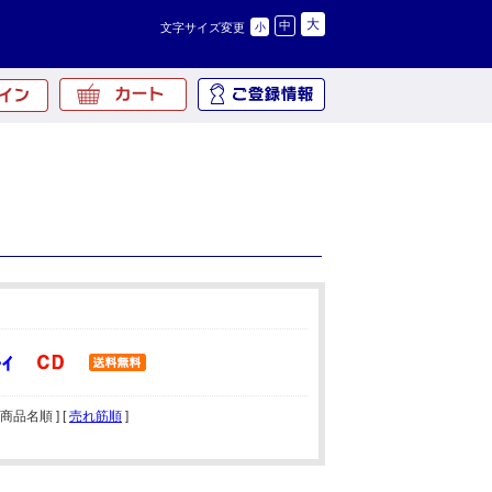
大
中
文字サイズ変更
小
[ 商品名順 ] [
売れ筋順
]