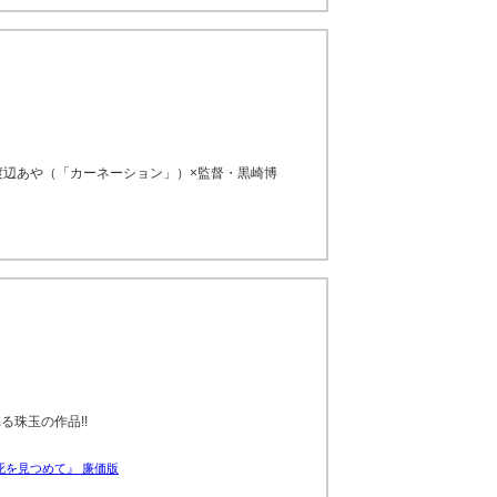
渡辺あや（「カーネーション」）×監督・黒崎博
珠玉の作品!!
死を見つめて』 廉価版