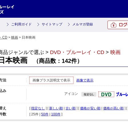
ご利用ガイド
サイトマップ
メルマガ登録
・CD
>
映画
> 日本映画
商品ジャンルで選ぶ >
DVD・ブルーレイ・CD
>
映画
日本映画
（商品数：142件）
方法
画像プラス説明文で表示
画像で表示
込み
アイコン
替え
[
指定なし
] [
新しい順
|
古い順
] [
価格が安い順
|
価格が高い順
] 
件数
[ 
25件
 | 
50件
 | 
100件
 ]