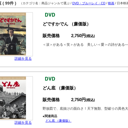
( 99件 )
（カテゴリ名：商品ジャンルで選ぶ /
DVD・ブルーレイ・CD
/
映画
/ 日本映
どですかでん （廉価版）
販売価格
2,750円
(税込)
＜涙＞がある＜笑＞がある 美しい＜愛＞の詩がある
詳細を見る
どん底 （廉価版）
販売価格
2,750円
(税込)
野放図で、底抜けの面白さ！天下無類、型破りの異色
●関連商品
どん底 （廉価版）
詳細を見る