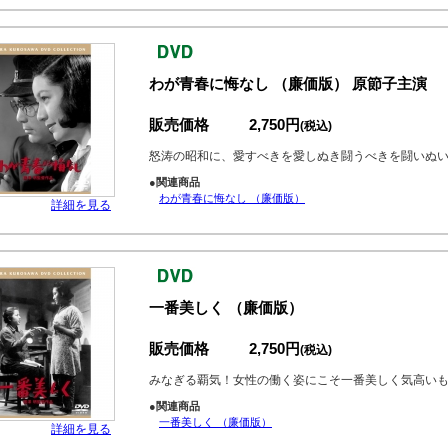
わが青春に悔なし （廉価版） 原節子主演
販売価格
2,750円
(税込)
怒涛の昭和に、愛すべきを愛しぬき闘うべきを闘いぬ
●関連商品
わが青春に悔なし （廉価版）
詳細を見る
一番美しく （廉価版）
販売価格
2,750円
(税込)
みなぎる覇気！女性の働く姿にこそ一番美しく気高い
●関連商品
一番美しく （廉価版）
詳細を見る