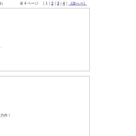
全 4 ページ ｜1｜
2
｜
3
｜
4
｜
［次へ⇒］
画）
―
大力作！