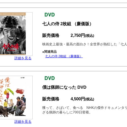
七人の侍 2枚組 （廉価版）
販売価格
2,750円
(税込)
映画史上最強・最高の面白さ！全世界が熱狂した「七
●関連商品
七人の侍 2枚組 （廉価版）
詳細を見る
僕は猟師になった DVD
販売価格
4,500円
(税込)
獲って、さばいて、食べる NHKの傑作ドキュメンタリ
ざる猟師の暮らしに700日密着。
詳細を見る