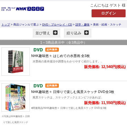
こんにちは ゲスト 様
トップ
> 商品ジャンルで選ぶ >
DVD・ブルーレイ・CD
>
語学・趣味
> 美術・絵画・スケッチ
並び替え
絞り込み
1
～
3
商品表示中（全
3
商品中）
NHK趣味悠々 はじめての水墨画 全3枚
水墨画の基本描法や調墨をわかりやすく紹介します。..
販売価格: 12,540円(税込)
NHK趣味悠々 日帰りで楽しむ風景スケッチ DVD全3枚
風景スケッチは、スケッチブックとエンピツがあれば..
販売価格: 11,550円(税込)
●関連商品/NHK趣味悠々 日帰りで楽しむ風景スケッチ DVD全3枚
※写真はNHK趣味悠々 日帰
りで楽しむ風景スケッチ