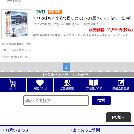
DVD全3枚です。
NHK趣味悠々 水彩で描く にっぽん絶景スケッチ紀行 全3枚
全国の“絶景”と呼ばれる場所を訪れ、自然の風景から..
販売価格: 11,550円(税込)
●関連商品/NHK趣味悠々 水彩で描く にっぽん絶景スケッチ紀行 全3枚セット
※写真はNHK趣味悠々 水彩
で描く にっぽん絶景スケッ
チ紀行 全3枚セットです。
1
1
～
3
商品表示中（全
3
商品中）
PC版へ
>お問い合わせ
>よくあるご質問