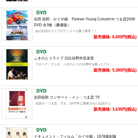
吉田 拓郎・かぐや姫 Forever Young Concert in つま恋2006
DVD 全3枚（廉価版）
あの伝説のライブがアンコール盤で発売！！
販売価格: 6,600円(税込)
ふきのとうライブ 日比谷野外音楽堂
フオーク・デュオ、ふきのとうの10周年を飾ったライ..
販売価格: 5,280円(税込)
吉田拓郎 コンサート・イン・つま恋 '75
伝説の「つま恋」です。1975年に開催された伝説のコ..
販売価格: 3,630円(税込)
ドキュメント・フィルム「かぐや姫」1978復刻版