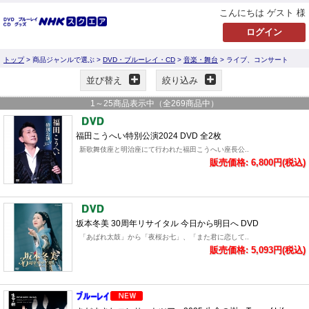
こんにちは ゲスト 様
トップ
> 商品ジャンルで選ぶ >
DVD・ブルーレイ・CD
>
音楽・舞台
> ライブ、コンサート
並び替え
絞り込み
1
～
25
商品表示中（全
269
商品中）
福田こうへい特別公演2024 DVD 全2枚
新歌舞伎座と明治座にて行われた福田こうへい座長公..
販売価格: 6,800円(税込)
坂本冬美 30周年リサイタル 今日から明日へ DVD
「あばれ太鼓」から「夜桜お七」、「また君に恋して..
販売価格: 5,093円(税込)