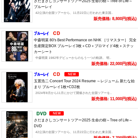
さだまさしコンサートツアー2025 生命の樹～Tree of Life～
ブルーレイ
42公演の全国ツアーから、11月22日に行われた東京国..
販売価格: 8,800円(税込)
中森明菜 80's Best Performance on NHK ［リマスター］ 完全
生産限定BOX ブルーレイ3枚＋CD＋ブロマイド4枚＋ステッ
カーシート
中森明菜 1982年デビューからのもう一つの軌跡。 明..
販売価格: 22,000円(税込)
玉置浩二 Concert Tour 2024 Resume ～レジューム 新たな始
まり ブルーレイ1枚+CD2枚
2024年8月から11月にかけて開催された全国ツアーを..
販売価格: 11,000円(税込)
さだまさしコンサートツアー2025 生命の樹～Tree of Life～
DVD
42公演の全国ツアーから、11月22日に行われた東京国..
販売価格: 7,700円(税込)