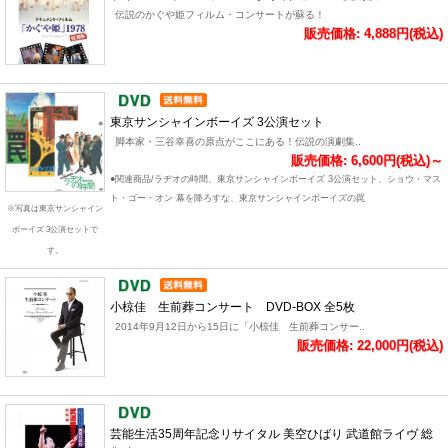
伝説のかぐや姫フィルム・コンサートが蘇る！
販売価格: 4,888円(税込)
東京サンシャインボーイズ 3公演セット
脚本家・三谷幸喜の原点がここにある！伝説の演劇集..
販売価格: 6,600円(税込)～
●関連商品/ラヂオの時間、東京サンシャインボーイズ 3公演セット、ショウ・マス
ト・ゴー・オン 幕を降ろすな、東京サンシャインボーイズの罠
※写真は東京サンシャイン
ボーイズ 3公演セットで
す。
小椋佳 生前葬コンサート DVD-BOX 全5枚
2014年9月12日から15日に「小椋佳 生前葬コンサー..
販売価格: 22,000円(税込)
芸能生活35周年記念リサイタル 美空ひばり 武道館ライヴ 総