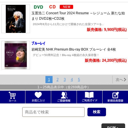
玉置浩二 Concert Tour 2024 Resume ～レジューム 新たな始
まり DVD2枚+CD2枚
2024年8月から11月にかけて開催された全国ツアーを..
販売価格: 9,900円(税込)
岩崎宏美 NHK Premium Blu-ray BOX ブルーレイ 全4枚
デビュー50周年記念！Blu-ray 4枚組の永久保存盤！
販売価格: 24,200円(税込)
1
2
3
4
5
次へ
1
～
25
商品表示中（全
269
商品中）