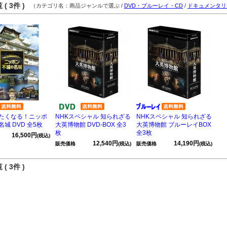
( 3件 )
（カテゴリ名：商品ジャンルで選ぶ /
DVD・ブルーレイ・CD
/
ドキュメンタリ
たくなる！ニッポ
NHKスペシャル 知られざる
NHKスペシャル 知られざる
城 DVD 全5枚
大英博物館 DVD-BOX 全3
大英博物館 ブルーレイBOX
枚
全3枚
16,500円
(税込)
12,540円
14,190円
販売価格
(税込)
販売価格
(税込)
( 3件 )