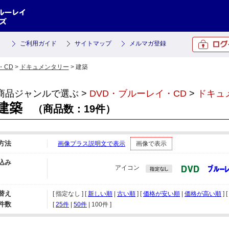
ご利用ガイド
サイトマップ
メルマガ登録
・CD
>
ドキュメンタリー
> 建築
商品ジャンルで選ぶ >
DVD・ブルーレイ・CD
>
ドキュ
建築
（商品数：19件）
方法
画像プラス説明文で表示
画像で表示
込み
アイコン
替え
[ 指定なし ] [
新しい順
|
古い順
] [
価格が安い順
|
価格が高い順
] [
件数
[ 
25件
 | 
50件
 | 
100件
 ]