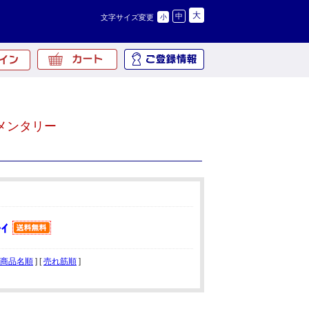
大
中
文字サイズ変更
小
メンタリー
商品名順
] [
売れ筋順
]