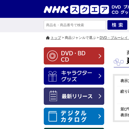
トップ
> 商品ジャンルで選ぶ >
DVD・ブルーレイ
表示
絞り
並び
表示