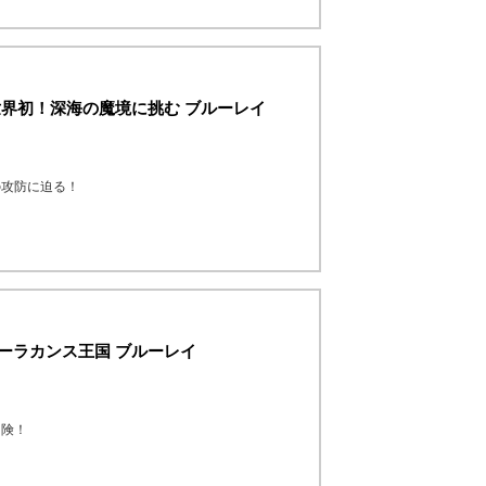
 世界初！深海の魔境に挑む ブルーレイ
の攻防に迫る！
シーラカンス王国 ブルーレイ
冒険！