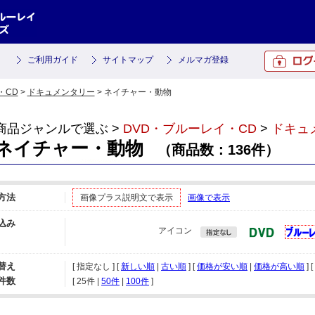
ご利用ガイド
サイトマップ
メルマガ登録
・CD
>
ドキュメンタリー
> ネイチャー・動物
商品ジャンルで選ぶ >
DVD・ブルーレイ・CD
>
ドキュ
ネイチャー・動物
（商品数：136件）
方法
画像プラス説明文で表示
画像で表示
込み
アイコン
替え
[ 指定なし ] [
新しい順
|
古い順
] [
価格が安い順
|
価格が高い順
] [
件数
[ 
25件
 | 
50件
 | 
100件
 ]