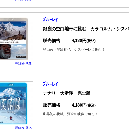
銀嶺の空白地帯に挑む カラコルム・シス
販売価格
4,180円
(税込)
登山家・平出和也 シスパーレに挑む！
詳細を見る
デナリ 大滑降 完全版
販売価格
4,180円
(税込)
世界初の挑戦に渾身の映像で迫る！
詳細を見る