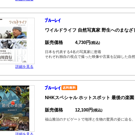
ワイルドライフ 自然写真家 野生へのまなざ
販売価格
4,730円
(税込)
日本を代表する4名の写真家に密着
それぞれ独自の視点で撮った映像や言葉を記録した自
詳細を見る
NHKスペシャル ホットスポット 最後の楽園 se
販売価格
12,100円
(税込)
福山雅治のナビゲートで地球と生物の驚異の姿に迫る、
詳細を見る