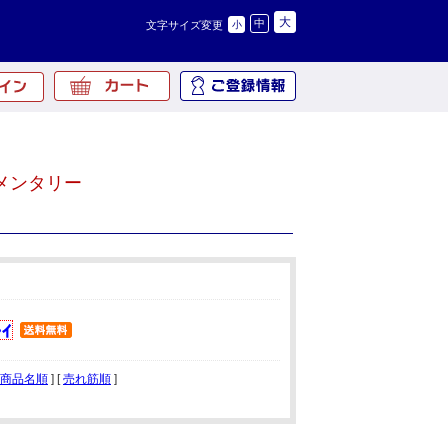
大
中
文字サイズ変更
小
メンタリー
商品名順
] [
売れ筋順
]