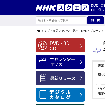
トップ
> 商品ジャンルで選ぶ >
DVD・ブルーレイ
表示
絞り
並び
表示