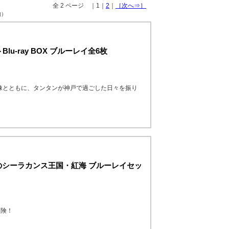
全 2 ページ ｜1｜
2
｜
［次へ⇒］
物）
-ray BOX ブルーレイ全6枚
映像とともに、タンタンが神戸で過ごした日々を振り
のシーラカンス王国・紅海 ブルーレイセッ
冒険！