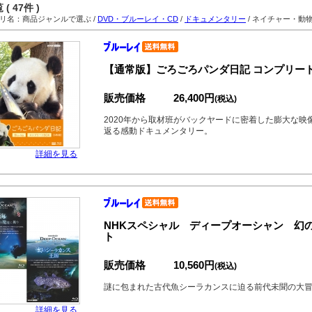
( 47件 )
名：商品ジャンルで選ぶ /
DVD・ブルーレイ・CD
/
ドキュメンタリー
/ ネイチャー・動
【通常版】ごろごろパンダ日記 コンプリートBlu
販売価格
26,400円
(税込)
2020年から取材班がバックヤードに密着した膨大な
返る感動ドキュメンタリー。
詳細を見る
NHKスペシャル ディープオーシャン 幻
ト
販売価格
10,560円
(税込)
謎に包まれた古代魚シーラカンスに迫る前代未聞の大
詳細を見る