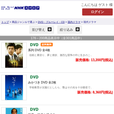
こんにちは ゲスト 様
トップ
> 商品ジャンルで選ぶ >
DVD・ブルーレイ・CD
>
国内ドラマ
> 現代ドラマ
並び替え
絞り込み
176
～
200
商品表示中（全
301
商品中）
系列 DVD 全4枚
信頼と裏切り、夢と挫折、激烈な競争の中に生きのこ..
販売価格: 13,200円(税込)
みかづき DVD 全2枚
学校教育が太陽だとしたら、塾はその光を十分吸収で..
販売価格: 8,360円(税込)