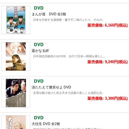
まんが道 DVD 全2枚
日本を代表する漫画家・藤子不二雄のふたり、のちの..
販売価格: 6,160円(税込)
遥かなる絆
日中国交回復前の1970年、自力で日本へ帰国を果たし..
販売価格: 9,240円(税込)
涙たたえて微笑せよ DVD
文壇を駆け抜けた若き天才小説家の哀しくも強烈な生..
販売価格: 3,300円(税込)
大往生 DVD 全2枚