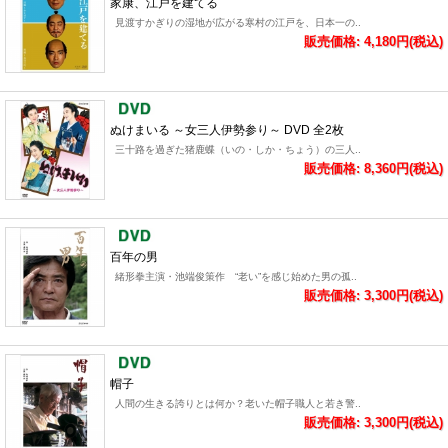
家康、江戸を建てる
見渡すかぎりの湿地が広がる寒村の江戸を、日本一の..
販売価格: 4,180円(税込)
ぬけまいる ～女三人伊勢参り～ DVD 全2枚
三十路を過ぎた猪鹿蝶（いの・しか・ちょう）の三人..
販売価格: 8,360円(税込)
百年の男
緒形拳主演・池端俊策作 “老い”を感じ始めた男の孤..
販売価格: 3,300円(税込)
帽子
人間の生きる誇りとは何か？老いた帽子職人と若き警..
販売価格: 3,300円(税込)