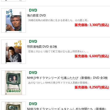
海の群星 DVD
沖縄石垣島の紺碧の海に生きる若者たち、その愛と死..
販売価格: 3,300円(税込)
羽田浦地図 DVD 全2枚
空港と川ひとつ隔てて町工場が立ち並ぶ羽田界わい。..
販売価格: 6,600円(税込)
NHK少年ドラマシリーズ 七瀬ふたたび（新価格）DVD 全3枚
あのなつかしいNHKの青少年ドラマ＆人形劇が新価格..
販売価格: 8,250円(税込)
NHK少年ドラマシリーズ ユタとふしぎな仲間たち（新価格）