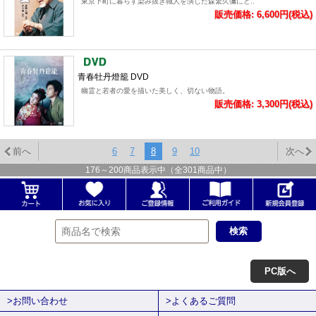
東京下町に暮らす染み抜き職人を演じた森繁久彌にと..
販売価格: 6,600円(税込)
青春牡丹燈籠 DVD
幽霊と若者の愛を描いた美しく、切ない物語。
販売価格: 3,300円(税込)
前へ
6
7
8
9
10
次へ
176
～
200
商品表示中（全
301
商品中）
PC版へ
>お問い合わせ
>よくあるご質問