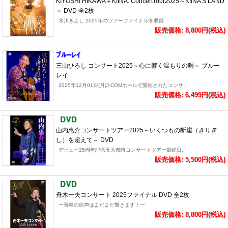
KIYOSHI HIKAWA＋KIINA. ConcertTour2025～KIINA'S LAND
～ DVD 全2枚
氷川きよし 2025年のツアーファイナルを収録
販売価格: 8,800円(税込)
三山ひろし コンサート2025～心に響く温もりの唄～ ブルー
レイ
2025年12月01日(月)J-COMホールで開催されたコンサ..
販売価格: 6,499円(税込)
山内惠介コンサートツアー2025～いくつもの断崖（きりぎ
し）を超えて～ DVD
デビュー25周年記念五大都市コンサートツアー最終日..
販売価格: 5,500円(税込)
舟木一夫コンサート 2025ファイナル DVD 全2枚
ー青春の歌声はまだまだ響きます！ー
販売価格: 8,800円(税込)