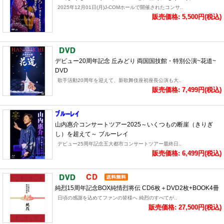
2025年12月01日(月)J-COMホールで開催されたコンサ..
販売価格: 5,500円(税込)
デビュー20周年記念 丘みどり 両国国技館・特別公演~花道~
DVD
歌手活動20周年を迎えて、新歌舞伎座初座長公演も大..
販売価格: 7,499円(税込)
山内惠介コンサートツアー2025～いくつもの断崖（きりぎ
し）を超えて～ ブルーレイ
デビュー25周年記念五大都市コンサートツアー最終日..
販売価格: 6,499円(税込)
純烈15周年記念BOX純情烈将伝 CD6枚＋DVD2枚+BOOK4冊
日頃の感謝を込めてファンの皆様へ 純烈のすべてが..
販売価格: 27,500円(税込)