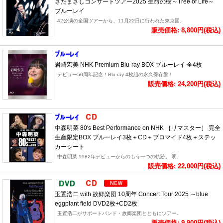
さだまさしコンサートツアー2025 生命の樹～Tree of Life～
ブルーレイ
42公演の全国ツアーから、11月22日に行われた東京国..
販売価格: 8,800円(税込)
岩崎宏美 NHK Premium Blu-ray BOX ブルーレイ 全4枚
デビュー50周年記念！Blu-ray 4枚組の永久保存盤！
販売価格: 24,200円(税込)
中森明菜 80's Best Performance on NHK ［リマスター］ 完全
生産限定BOX ブルーレイ3枚＋CD＋ブロマイド4枚＋ステッ
カーシート
中森明菜 1982年デビューからのもう一つの軌跡。 明..
販売価格: 22,000円(税込)
玉置浩二 with 故郷楽団 10周年 Concert Tour 2025 ～blue
eggplant field DVD2枚+CD2枚
玉置浩二がサポートバンド・故郷楽団とともにツアー..
販売価格: 9,900円(税込)