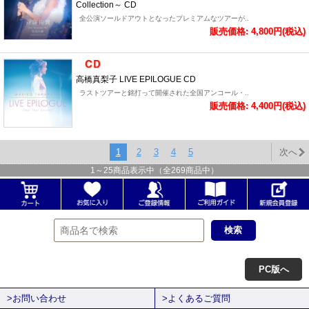
Collection～ CD
全公演ソールドアウトとなったプレミアムなツアーが..
販売価格: 4,800円(税込)
高橋真梨子 LIVE EPILOGUE CD
ラストツアーと銘打って開催された全国アンコール・..
販売価格: 4,400円(税込)
1
2
3
4
5
次へ
1
～
25
商品表示中（全
269
商品中）
PC版へ
>お問い合わせ
>よくあるご質問