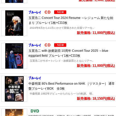
玉置浩二 Concert Tour 2024 Resume ～レジューム 新たな始
まり ブルーレイ1枚+CD2枚
2024年8月から11月にかけて開催された全国ツアーを..
販売価格: 11,000円(税込)
玉置浩二 with 故郷楽団 10周年 Concert Tour 2025 ～blue
eggplant field ブルーレイ1枚+CD2枚
玉置浩二がサポートバンド・故郷楽団とともにツアー..
販売価格: 11,000円(税込)
中森明菜 80's Best Performance on NHK ［リマスター］ 通常
盤ブルーレイBOX 全3枚
中森明菜 1982年デビューからのもう一つの軌跡。 明..
販売価格: 18,150円(税込)