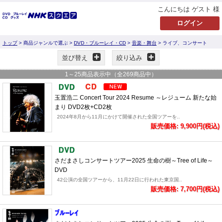
こんにちは ゲスト 様
トップ
> 商品ジャンルで選ぶ >
DVD・ブルーレイ・CD
>
音楽・舞台
> ライブ、コンサート
並び替え
絞り込み
1
～
25
商品表示中（全
269
商品中）
玉置浩二 Concert Tour 2024 Resume ～レジューム 新たな始
まり DVD2枚+CD2枚
2024年8月から11月にかけて開催された全国ツアーを..
販売価格: 9,900円(税込)
さだまさしコンサートツアー2025 生命の樹～Tree of Life～
DVD
42公演の全国ツアーから、11月22日に行われた東京国..
販売価格: 7,700円(税込)