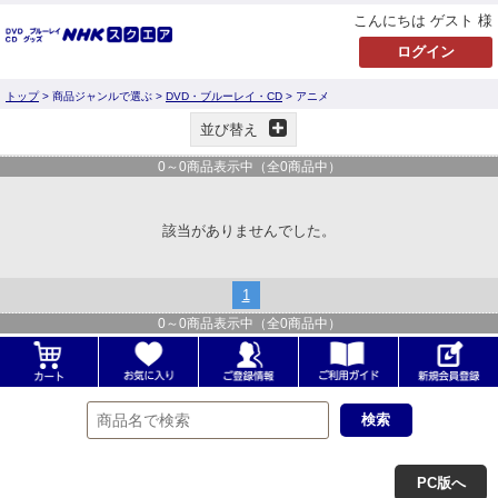
こんにちは ゲスト 様
トップ
> 商品ジャンルで選ぶ >
DVD・ブルーレイ・CD
> アニメ
並び替え
0
～
0
商品表示中（全
0
商品中）
該当がありませんでした。
1
0
～
0
商品表示中（全
0
商品中）
PC版へ