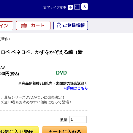
大
中
文字サイズ変更
小
（新作）
ロペ ペネロペ、かずをかぞえる編（新
6AA
980円
(税込)
※商品到着後8日以内・未開封の場合返品可
＞詳細はこちら
、最新シリーズDVDがついに発売決定！
ズ全10巻もお求めやすい価格になって登場！
数量
お気に入り登録
カートに入れる