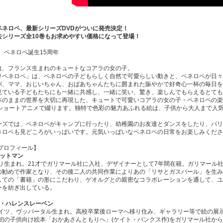
ペネロペ、最新シリーズDVDがついに発売決定！
去シリーズ全10巻もお求めやすい価格になって登場！
年 ペネロペ誕生15周年
は、フランス生まれのキュートなコアラの女の子。
りペネロペ」は、ペネロペの子どもらしく自然で可愛らしい動きと、ペネロペが日々
パ、ママ、おじいちゃん、おばあちゃんたちに囲まれた賑やかで好奇心一杯の毎日を
見ている子どもたちにも一緒に共感し、一緒に笑い、驚き、楽しんでもらえるとても
本のままの世界を大切に再現した、キュートで可愛いコアラの女の子・ペネロペの楽
のショートアニメで綴ります。独特で色彩の魅力あふれる絵は、子供から大人まで人
ーズでは、ペネロペがキャンプに行ったり、幼稚園のお友達とダンスをしたり、パリ
ネロペも見どころがいっぱいです。元気いっぱいなペネロペの日常をお楽しみくださ
:プロフィール】
グットマン
年パリ生まれ。21才でガリマール社に入社、デザイナーとして7年間在籍。ガリマール
の勧めで作家となり、その後二人の共同作業によりあの「リサとガスパール」を生み
しての「書籍」の形にこだわり、ゲオルグとの親密なコラボレーションを通して、ユ
ーを紡ぎ出している。
グ・ハレンスレーベン
年ドイツ、ヴッパータル生まれ。高校卒業後ローマへ移り住み、ギャラリー等で絵の展
年、初の子供向け絵本「おかあさんともりへ」(ケイト・バンクス作)をガリマール社か