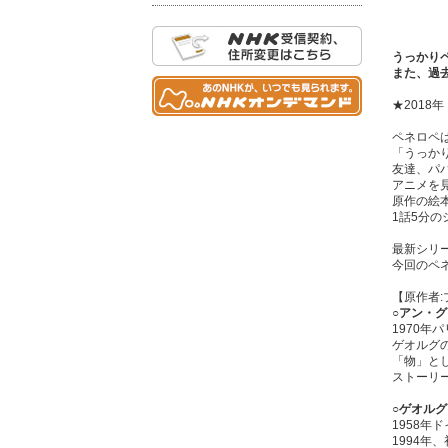
うっかり
また、過
★2018
ペネロペ
「うっか
友達、パ
アニメを
原作の絵
1話5分
最新シリ
今回のペ
【原作者
○アン・
1970
ゲオルグ
「物」と
ストーリ
○ゲオル
1958
1994