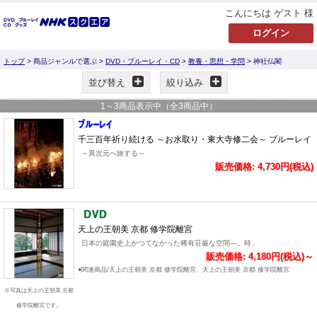
こんにちは ゲスト 様
トップ
> 商品ジャンルで選ぶ >
DVD・ブルーレイ・CD
>
教養・思想・学問
> 神社仏閣
並び替え
絞り込み
1
～
3
商品表示中（全
3
商品中）
千三百年祈り続ける ～お水取り・東大寺修二会～ ブルーレイ
～異次元へ旅する～
販売価格: 4,730円(税込)
天上の王朝美 京都 修学院離宮
日本の庭園史上かつてなかった稀有荘厳な空間―。時..
販売価格: 4,180円(税込)～
●関連商品/天上の王朝美 京都 修学院離宮、天上の王朝美 京都 修学院離宮
※写真は天上の王朝美 京都
修学院離宮です。