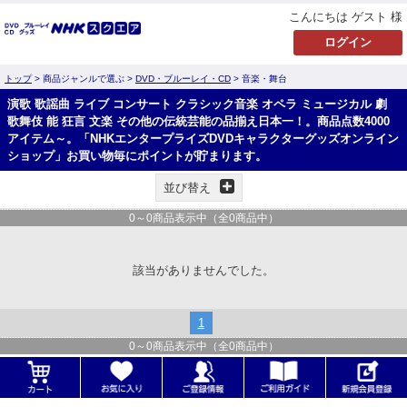
こんにちは ゲスト 様
トップ
> 商品ジャンルで選ぶ >
DVD・ブルーレイ・CD
> 音楽・舞台
演歌 歌謡曲 ライブ コンサート クラシック音楽 オペラ ミュージカル 劇
歌舞伎 能 狂言 文楽 その他の伝統芸能の品揃え日本一！。商品点数4000
アイテム～。「NHKエンタープライズDVDキャラクターグッズオンライン
ショップ」お買い物毎にポイントが貯まります。
並び替え
0
～
0
商品表示中（全
0
商品中）
該当がありませんでした。
1
0
～
0
商品表示中（全
0
商品中）