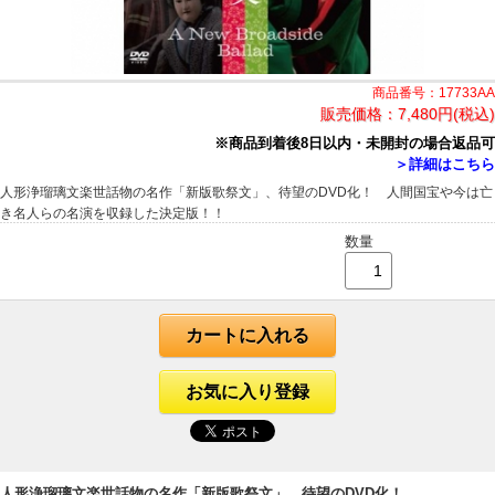
商品番号：17733AA
販売価格：
7,480円(税込)
※商品到着後8日以内・未開封の場合返品可
＞詳細はこちら
人形浄瑠璃文楽世話物の名作「新版歌祭文」、待望のDVD化！ 人間国宝や今は亡
き名人らの名演を収録した決定版！！
数量
カートに入れる
お気に入り登録
人形浄瑠璃文楽世話物の名作「新版歌祭文」、待望のDVD化！