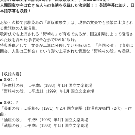
人間国宝や今は亡き名人らの名演を収録した決定版！！ 英語字幕に加え、日
本語字幕も収録！
お染・久松でお馴染みの「新版歌祭文」は、現在の文楽でも頻繁に上演され
る世話物の人気演目。
歌舞伎でも上演される「野崎村」が有名であるが、国立劇場によって復活さ
れた段を含めたほぼ完全な形でDVDに収録。
特典映像として、文楽が二派に分裂していた時期に、「合同公演」（演奏は
因会、人形は三和会）という形で上演された貴重な「野崎村の段」も収録。
【収録内容】
■DISC．1
「座摩社の段」…平成5（1993）年1月 国立文楽劇場
「野崎村の段」…平成11（1999）年1月 国立文楽劇場
■DISC．2
「長町の段」…昭和46（1971）年2月 国立劇場（野澤喜左衛門（2代）＝作
曲）
「油屋の段」…平成5（1993）年1月 国立文楽劇場
「蔵場の段」…平成5（1993）年1月 国立文楽劇場