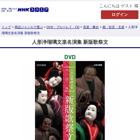
こんにちは ゲスト 様
トップ
>
商品ジャンルで選ぶ
>
DVD・ブルーレイ・CD
>
音楽・舞台
>
能・狂言・文楽
> 人形浄
瑠璃文楽名演集 新版歌祭文
人形浄瑠璃文楽名演集 新版歌祭文