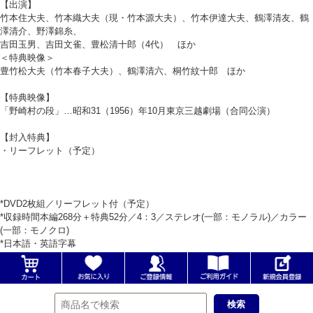
【出演】
竹本住大夫、竹本織大夫（現・竹本源大夫）、竹本伊達大夫、鶴澤清友、鶴
澤清介、野澤錦糸、
吉田玉男、吉田文雀、豊松清十郎（4代） ほか
＜特典映像＞
豊竹松大夫（竹本春子大夫）、鶴澤清六、桐竹紋十郎 ほか
【特典映像】
「野崎村の段」…昭和31（1956）年10月東京三越劇場（合同公演）
【封入特典】
・リーフレット（予定）
*DVD2枚組／リーフレット付（予定）
*収録時間本編268分＋特典52分／4：3／ステレオ(一部：モノラル)／カラー
(一部：モノクロ)
*日本語・英語字幕