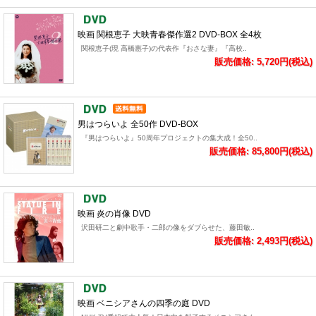
映画 関根恵子 大映青春傑作選2 DVD-BOX 全4枚
関根恵子(現 高橋惠子)の代表作『おさな妻』『高校..
販売価格: 5,720円(税込)
男はつらいよ 全50作 DVD-BOX
『男はつらいよ』50周年プロジェクトの集大成！全50..
販売価格: 85,800円(税込)
映画 炎の肖像 DVD
沢田研二と劇中歌手・二郎の像をダブらせた、藤田敏..
販売価格: 2,493円(税込)
映画 ベニシアさんの四季の庭 DVD