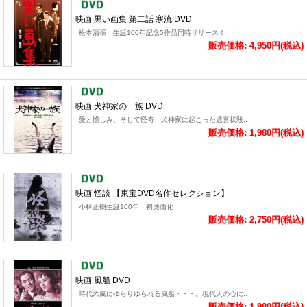
映画 黒い画集 第二話 寒流 DVD
松本清張 生誕100年記念5作品同時リリース！
販売価格: 4,950円(税込)
映画 犬神家の一族 DVD
愛と憎しみ、そして怪奇 犬神家に起こった遺言状殺..
販売価格: 1,980円(税込)
映画 怪談 【東宝DVD名作セレクション】
小林正樹生誕100年 初廉価化
販売価格: 2,750円(税込)
映画 風船 DVD
時代の風にゆらりゆられる風船・・・。現代人の心に..
販売価格: 1,980円(税込)