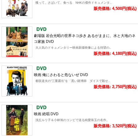
獲って、さばいて、食べる NHKの傑作ドキュメンタ..
販売価格: 4,500円(税込)
劇場版 岩合光昭の世界ネコ歩き あるがままに、水と大地のネ
コ家族 DVD
大人気のドキュメンタリー映画新撮映像による待望の..
販売価格: 4,180円(税込)
映画 俺にさわると危ないぜ DVD
都筑道夫の“三重露出”を「黒い賭博師 ダイスで殺せ..
販売価格: 2,750円(税込)
映画 絶唱 DVD
浅丘ルリ子＆小林旭のコンビで送る純愛珠玉の名作。
販売価格: 3,520円(税込)