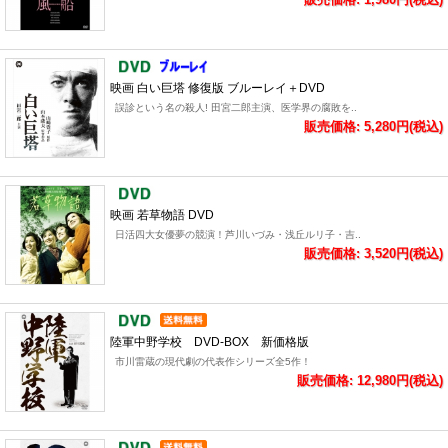
映画 白い巨塔 修復版 ブルーレイ＋DVD
誤診という名の殺人! 田宮二郎主演、医学界の腐敗を..
販売価格: 5,280円(税込)
映画 若草物語 DVD
日活四大女優夢の競演！芦川いづみ・浅丘ルリ子・吉..
販売価格: 3,520円(税込)
陸軍中野学校 DVD-BOX 新価格版
市川雷蔵の現代劇の代表作シリーズ全5作！
販売価格: 12,980円(税込)