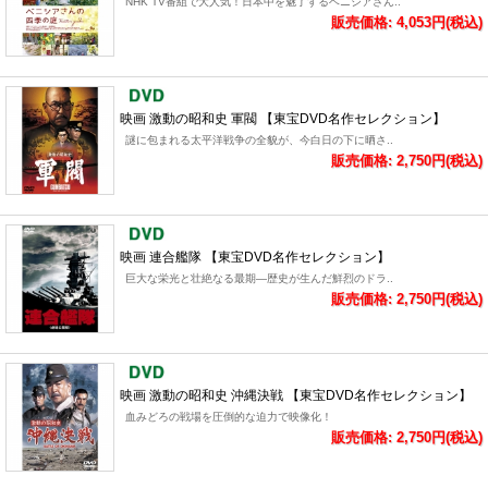
NHK TV番組で大人気！日本中を魅了するベニシアさん..
販売価格: 4,053円(税込)
映画 激動の昭和史 軍閥 【東宝DVD名作セレクション】
謎に包まれる太平洋戦争の全貌が、今白日の下に晒さ..
販売価格: 2,750円(税込)
映画 連合艦隊 【東宝DVD名作セレクション】
巨大な栄光と壮絶なる最期―歴史が生んだ鮮烈のドラ..
販売価格: 2,750円(税込)
映画 激動の昭和史 沖縄決戦 【東宝DVD名作セレクション】
血みどろの戦場を圧倒的な迫力で映像化！
販売価格: 2,750円(税込)