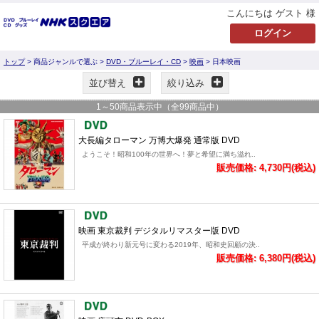
こんにちは ゲスト 様
トップ
> 商品ジャンルで選ぶ >
DVD・ブルーレイ・CD
>
映画
> 日本映画
並び替え
絞り込み
1
～
50
商品表示中（全
99
商品中）
大長編タローマン 万博大爆発 通常版 DVD
ようこそ！昭和100年の世界へ！夢と希望に満ち溢れ..
販売価格: 4,730円(税込)
映画 東京裁判 デジタルリマスター版 DVD
平成が終わり新元号に変わる2019年、昭和史回顧の決..
販売価格: 6,380円(税込)