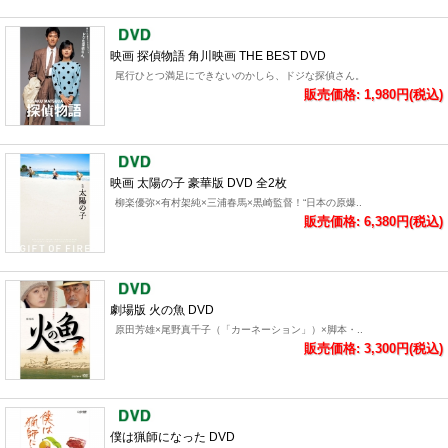
映画 探偵物語 角川映画 THE BEST DVD
尾行ひとつ満足にできないのかしら、ドジな探偵さん。
販売価格: 1,980円(税込)
映画 太陽の子 豪華版 DVD 全2枚
柳楽優弥×有村架純×三浦春馬×黒崎監督！“日本の原爆..
販売価格: 6,380円(税込)
劇場版 火の魚 DVD
原田芳雄×尾野真千子（「カーネーション」）×脚本・..
販売価格: 3,300円(税込)
僕は猟師になった DVD