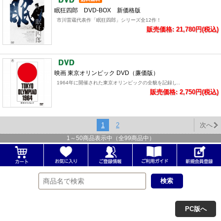
眠狂四郎 DVD-BOX 新価格版
市川雷蔵代表作「眠狂四郎」シリーズ全12作！
販売価格: 21,780円(税込)
映画 東京オリンピック DVD（廉価版）
1964年に開催された東京オリンピックの全貌を記録し..
販売価格: 2,750円(税込)
1
2
次へ
1
～
50
商品表示中（全
99
商品中）
PC版へ