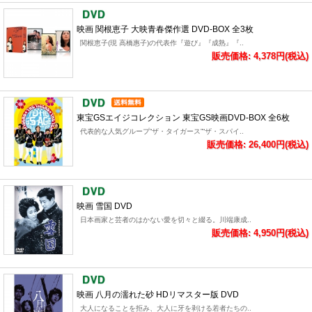
映画 関根恵子 大映青春傑作選 DVD-BOX 全3枚
関根恵子(現 高橋惠子)の代表作『遊び』『成熟』『..
販売価格: 4,378円(税込)
東宝GSエイジコレクション 東宝GS映画DVD-BOX 全6枚
代表的な人気グループ“ザ・タイガース”“ザ・スパイ..
販売価格: 26,400円(税込)
映画 雪国 DVD
日本画家と芸者のはかない愛を切々と綴る。川端康成..
販売価格: 4,950円(税込)
映画 八月の濡れた砂 HDリマスター版 DVD
大人になることを拒み、大人に牙を剥ける若者たちの..