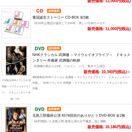
販売価格: 11,000円(税込)
童謡誕生ストーリー CD-BOX 全5枚
2018年は童謡が誕生して100年。美しい日本のメロデ..
販売価格: 11,000円(税込)
NHKクラシカル 武満徹 ～マイウェイオブライフ～ ドキュメ
ンタリー 作曲家 武満徹の軌跡
武満徹の死から14年、ベルリン、パリ、東京で上演さ..
販売価格: 10,340円(税込)～
●関連商品/NHKクラシカル 武満徹 ～マイウェイオブライフ～ ドキュメンタリー
※写真はNHKクラシカル 武
作曲...、NHKクラシカル 武満徹 ～マイウェイオブライフ～ ドキュメンタリー
満徹 ～マイウェイオブライ
作曲...
フ～ ドキュメンタリー 作
曲...です。
北島三郎最終公演 4578回目のありがとう DVD-BOX 全2枚
46年間続いた北島三郎 座長公演の大千穐楽…涙と感動..
販売価格: 10,186円(税込)