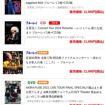
eggplant field ブルーレイ1枚+CD2枚
玉置浩二がサポートバンド・故郷楽団とともにツアー..
販売価格: 11,000円(税込)
玉置浩二 Concert Tour 2024 Resume ～レジューム 新たな始
まり ブルーレイ1枚+CD2枚
2024年8月から11月にかけて開催された全国ツアーを..
販売価格: 11,000円(税込)
芸道60周年 北島三郎 明治座ファイナルコンサート ～終わり
なき歌人の魂（こころ）～ ブルーレイ
あの感動が甦る！
販売価格: 11,000円(税込)
AKIRA FUSE 2021 LIVE TOUR FINAL SPECIAL!! 陽はまた君
を照てらすよ at東京国際フォーラム/COZY Theater 雨あめも
よいのころ at銀座博品館劇場
日本を代表するシンガー布施明デビュー55周年にあた..