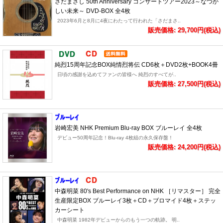
さだまさし 50th Anniversary コンサートツアー2023～なつか
しい未来～ DVD-BOX 全4枚
2023年6月と8月に4夜にわたって行われた「さだまさ..
販売価格: 29,700円(税込)
純烈15周年記念BOX純情烈将伝 CD6枚＋DVD2枚+BOOK4冊
日頃の感謝を込めてファンの皆様へ 純烈のすべてが..
販売価格: 27,500円(税込)
岩崎宏美 NHK Premium Blu-ray BOX ブルーレイ 全4枚
デビュー50周年記念！Blu-ray 4枚組の永久保存盤！
販売価格: 24,200円(税込)
中森明菜 80's Best Performance on NHK ［リマスター］ 完全
生産限定BOX ブルーレイ3枚＋CD＋ブロマイド4枚＋ステッ
カーシート
中森明菜 1982年デビューからのもう一つの軌跡。 明..