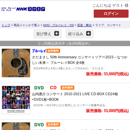
こんにちは ゲスト 様
トップ
> 商品ジャンルで選ぶ >
DVD・ブルーレイ・CD
>
音楽・舞台
> ライブ、コンサート
並び替え
絞り込み
1
～
25
商品表示中（全
269
商品中）
さだまさし 50th Anniversary コンサートツアー2023～なつか
しい未来～ ブルーレイBOX 全4枚
2023年6月と8月に4夜にわたって行われた「さだまさ..
販売価格: 33,000円(税込)
山内惠介コンサート 2010-2021 LIVE CD-BOX CD24枚
+DVD1枚+BOOK
2010年～2021年にかけ発売したコンサート映像作品を..
販売価格: 33,000円(税込)