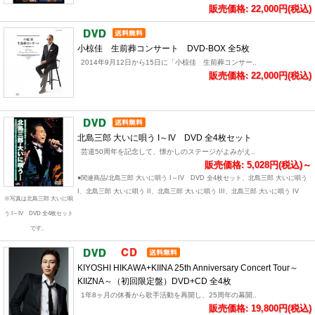
販売価格: 22,000円(税込)
小椋佳 生前葬コンサート DVD-BOX 全5枚
2014年9月12日から15日に「小椋佳 生前葬コンサー..
販売価格: 22,000円(税込)
北島三郎 大いに唄う I～IV DVD 全4枚セット
芸道50周年を記念して、懐かしのステージがよみがえ..
販売価格: 5,028円(税込)～
●関連商品/北島三郎 大いに唄う I～IV DVD 全4枚セット、北島三郎 大いに唄う
I、北島三郎 大いに唄う II、北島三郎 大いに唄う III、北島三郎 大いに唄う IV
※写真は北島三郎 大いに唄
う I～IV DVD 全4枚セット
です。
KIYOSHI HIKAWA+KIINA 25th Anniversary Concert Tour～
KIIZNA～（初回限定盤）DVD+CD 全4枚
1年8ヶ月の休養から歌手活動を再開し、25周年の幕開..
販売価格: 19,800円(税込)