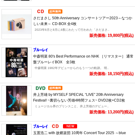
さだまさし 50th Anniversary コンサートツアー2023～なつか
しい未来～ CD-BOX 全4枚
2023年6月と8月に4夜にわたって行われた「さだまさ..
販売価格: 19,800円(税込)
中森明菜 80's Best Performance on NHK ［リマスター］ 通常
盤ブルーレイBOX 全3枚
中森明菜 1982年デビューからのもう一つの軌跡。 明..
販売価格: 18,150円(税込)
井上芳雄 by MYSELF SPECIAL “LIVE” 20th Anniversary
Festival! ~裏切らない芳雄4時間フェス~ DVD2枚+CD2枚
ミュージカル界のプリンスこと、井上芳雄のデビュー..
販売価格: 13,200円(税込)
玉置浩二 with 故郷楽団 10周年 Concert Tour 2025 ～blue