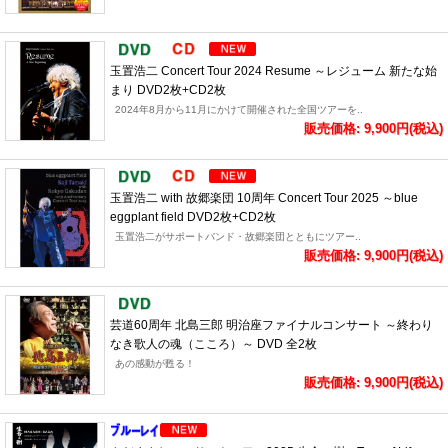
玉置浩二 Concert Tour 2024 Resume ～レジューム 新たな始
まり DVD2枚+CD2枚
2024年8月から11月にかけて開催された全国ツアーを..
販売価格: 9,900円(税込)
玉置浩二 with 故郷楽団 10周年 Concert Tour 2025 ～blue
eggplant field DVD2枚+CD2枚
玉置浩二がサポートバンド・故郷楽団とともにツアー..
販売価格: 9,900円(税込)
芸道60周年 北島三郎 明治座ファイナルコンサート ～終わり
なき歌人の魂（こころ）～ DVD 全2枚
あの感動が甦る！
販売価格: 9,900円(税込)