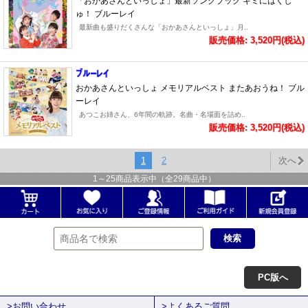
「おかあさんといっしょ」最新ソングブック キミにはくし
ゅ！ ブルーレイ
最新曲も盛りだくさんな「おかあさんといっしょ」月..
販売価格: 3,520円(税込)
おかあさんといっしょ メモリアルベスト またあおうね！ ブル
ーレイ
あつこお姉さん、6年間の軌跡。名曲・名場面を詰め..
販売価格: 3,520円(税込)
1
2
次へ
1
～
25
商品表示中（全
29
商品中）
PC版へ
>お問い合わせ
>よくあるご質問