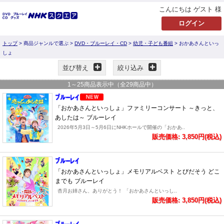
こんにちは ゲスト 様
トップ
> 商品ジャンルで選ぶ >
DVD・ブルーレイ・CD
>
幼児・子ども番組
> おかあさんといっ
しょ
並び替え
絞り込み
1
～
25
商品表示中（全
29
商品中）
「おかあさんといっしょ」ファミリーコンサート ～きっと、
あしたは～ ブルーレイ
2026年5月3日～5月6日にNHKホールで開催の「おかあ..
販売価格: 3,850円(税込)
「おかあさんといっしょ」メモリアルベスト とびだそう どこ
までも ブルーレイ
杏月お姉さん、ありがとう！ 「おかあさんといっし..
販売価格: 3,850円(税込)