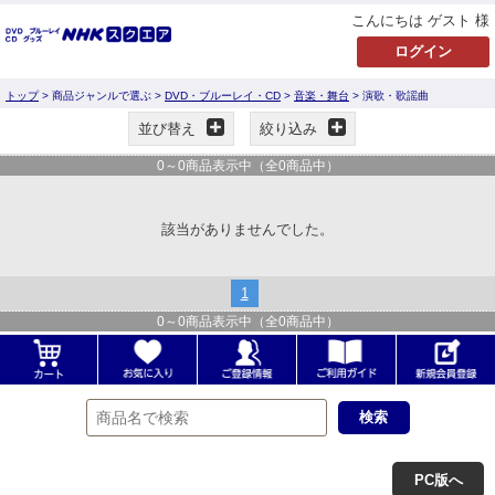
こんにちは ゲスト 様
トップ
> 商品ジャンルで選ぶ >
DVD・ブルーレイ・CD
>
音楽・舞台
> 演歌・歌謡曲
並び替え
絞り込み
0
～
0
商品表示中（全
0
商品中）
該当がありませんでした。
1
0
～
0
商品表示中（全
0
商品中）
PC版へ