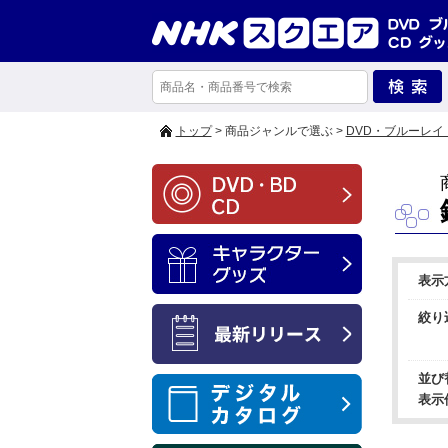
トップ
> 商品ジャンルで選ぶ >
DVD・ブルーレイ
表示
絞り
並び
表示