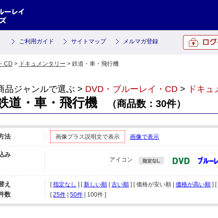
ご利用ガイド
サイトマップ
メルマガ登録
・CD
>
ドキュメンタリー
> 鉄道・車・飛行機
商品ジャンルで選ぶ >
DVD・ブルーレイ・CD
>
ドキュ
鉄道・車・飛行機
（商品数：30件）
方法
画像プラス説明文で表示
画像で表示
込み
アイコン
替え
[
指定なし
] [
新しい順
|
古い順
] [ 価格が安い順 |
価格が高い順
] [
件数
[ 
25件
 | 
50件
 | 
100件
 ]