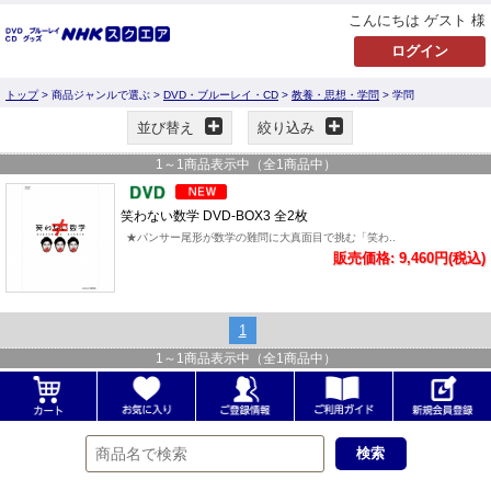
こんにちは ゲスト 様
トップ
> 商品ジャンルで選ぶ >
DVD・ブルーレイ・CD
>
教養・思想・学問
> 学問
並び替え
絞り込み
1
～
1
商品表示中（全
1
商品中）
笑わない数学 DVD-BOX3 全2枚
★パンサー尾形が数学の難問に大真面目で挑む「笑わ..
販売価格: 9,460円(税込)
1
1
～
1
商品表示中（全
1
商品中）