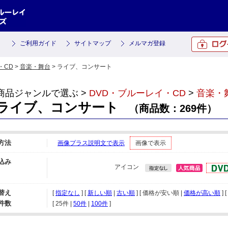
ご利用ガイド
サイトマップ
メルマガ登録
・CD
>
音楽・舞台
> ライブ、コンサート
商品ジャンルで選ぶ >
DVD・ブルーレイ・CD
>
音楽・
ライブ、コンサート
（商品数：269件）
方法
画像プラス説明文で表示
画像で表示
込み
アイコン
替え
[
指定なし
] [
新しい順
|
古い順
] [ 価格が安い順 |
価格が高い順
] [
件数
[ 
25件
 | 
50件
 | 
100件
 ]