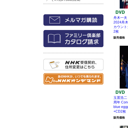
舟木一夫
2024
カウントダ
2枚
販売価格
玉置浩二 w
周年 Conc
blue egg
+CD2枚
販売価格