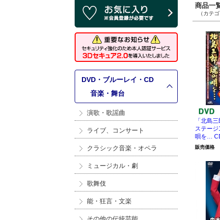
商品一覧 
（カテゴリ
DVD・ブルーレイ・CD
>
音楽・舞台
演歌・歌謡曲
「北島三
ステージ
ライブ、コンサート
唄を… C
クラシック音楽・オペラ
販売価格
ミュージカル・劇
歌舞伎
能・狂言・文楽
その他の伝統芸能