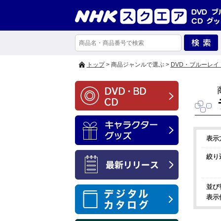
トップ
> 商品ジャンルで選ぶ >
DVD・ブルーレイ
表示
絞り
並び
表示