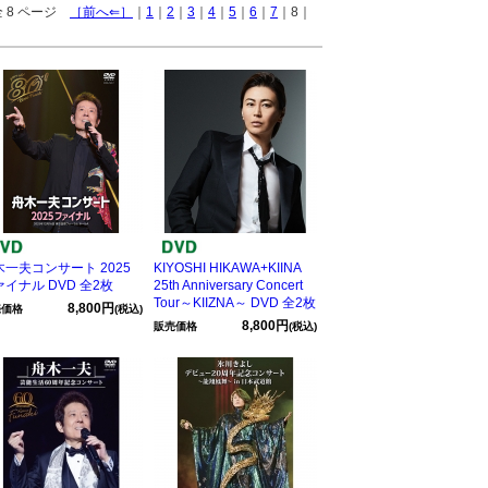
全 8 ページ
［前へ⇐］
｜
1
｜
2
｜
3
｜
4
｜
5
｜
6
｜
7
｜8｜
木一夫コンサート 2025
KIYOSHI HIKAWA+KIINA
イナル DVD 全2枚
25th Anniversary Concert
Tour～KIIZNA～ DVD 全2枚
8,800円
売価格
(税込)
8,800円
販売価格
(税込)