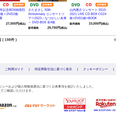
周年記念BOX純情烈
さだまさし 50th
山内惠介コンサート 2010-
6枚＋DVD2枚
Anniversary コンサートツ
2021 LIVE CD-BOX CD24
4冊
アー2023～なつかしい未来
枚+DVD1枚+BOOK
～ DVD-BOX 全4枚
27,500円
33,000円
(税込)
販売価格
(税込)
29,700円
販売価格
(税込)
( 198件 )
ご利用ガイド
|
特定商取引法に基づく表示
|
クッキーポリシー
|
〕
ーポリシーおよび個人情報保護法に基づく公表事項を改訂いたしました。
ら
でご確認いただけます。