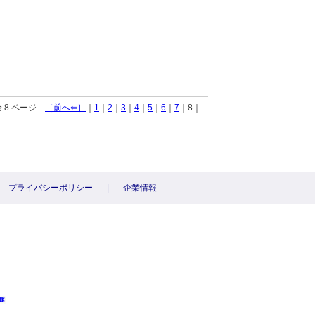
全 8 ページ
［前へ⇐］
｜
1
｜
2
｜
3
｜
4
｜
5
｜
6
｜
7
｜8｜
プライバシーポリシー
|
企業情報