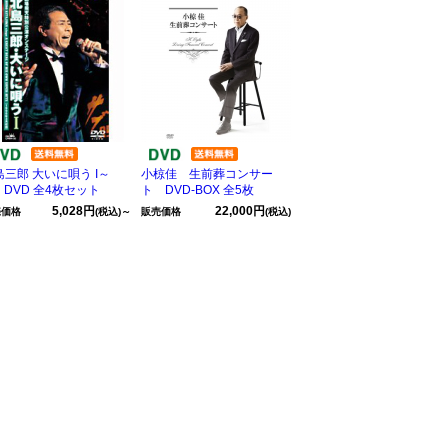
島三郎 大いに唄う I～
小椋佳 生前葬コンサー
 DVD 全4枚セット
ト DVD-BOX 全5枚
5,028円
22,000円
売価格
(税込)～
販売価格
(税込)