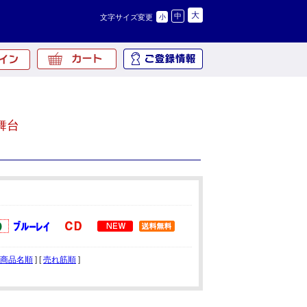
大
中
文字サイズ変更
小
舞台
商品名順
] [
売れ筋順
]