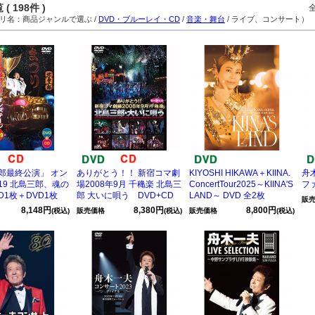
( 198件 )
名：商品ジャンルで選ぶ /
DVD・ブルーレイ・CD
/
音楽・舞台
/ ライブ、コンサート）
郎最終公演」 オン
ありがとう！！ 新宿コマ劇
KIYOSHI HIKAWA＋KIINA.
舟
19 北島三郎、魂の
場2008年9月 千穐楽 北島三
ConcertTour2025～KIINA'S
ファ
D1枚＋DVD1枚
郎 大いに唄う DVD+CD
LAND～ DVD 全2枚
販
8,148円
8,380円
8,800円
(税込)
販売価格
(税込)
販売価格
(税込)