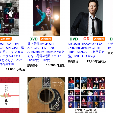
USE 2021 LIVE
井上芳雄 by MYSELF
KIYOSHI HIKAWA+KIINA
北
NAL SPECIAL!! 陽
SPECIAL “LIVE” 20th
25th Anniversary Concert
IV
を照てらすよ at東
Anniversary Festival! ~裏切
Tour～KIIZNA～（初回限定
販
ーラム/COZY
らない芳雄4時間フェス~
盤）DVD+CD 全4枚
er 雨あめもよいのこ
DVD2枚+CD2枚
19,800円
販売価格
(税込)
座博品館劇場
13,200円
販売価格
(税込)
11,000円
(税込)