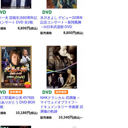
木一夫 芸能生活60周年記
氷川きよし デビュー20周年
コンサート DVD 全2枚
記念コンサート～龍翔鳳舞
～in日本武道館 DVD
8,800円
売価格
(税込)
8,800円
販売価格
(税込)
島三郎最終公演 4578回
NHKクラシカル 武満徹 ～
ありがとう DVD-BOX
マイウェイオブライフ～
2枚
ドキュメンタリー 作曲家 武
満徹の軌跡
10,186円
売価格
(税込)
10,340円
販売価格
(税込)～