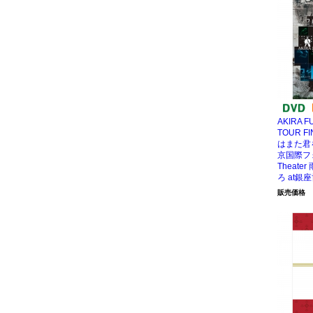
AKIRA F
TOUR FI
はまた君
京国際フォ
Theat
ろ at銀
販売価格