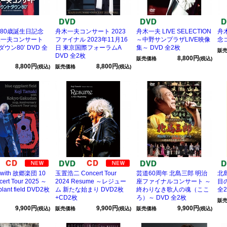
 80歳誕生日記念
舟木一夫コンサート 2023
舟木一夫 LIVE SELECTION
舟
舟木一夫コンサート
ファイナル 2023年11月16
～中野サンプラザLIVE映像
念
ウン80’ DVD 全
日 東京国際フォーラムA
集～ DVD 全2枚
販
DVD 全2枚
8,800円
販売価格
(税込)
8,800円
8,800円
(税込)
販売価格
(税込)
ith 故郷楽団 10
玉置浩二 Concert Tour
芸道60周年 北島三郎 明治
北
ert Tour 2025 ～
2024 Resume ～レジュー
座ファイナルコンサート ～
目の
plant field DVD2枚
ム 新たな始まり DVD2枚
終わりなき歌人の魂（ここ
全
+CD2枚
ろ）～ DVD 全2枚
販
9,900円
9,900円
9,900円
(税込)
販売価格
(税込)
販売価格
(税込)