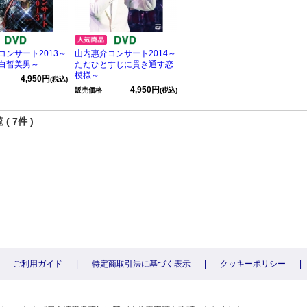
コンサート2013～
山内惠介コンサート2014～
白皙美男～
ただひとすじに貫き通す恋
模様～
4,950円
(税込)
4,950円
販売価格
(税込)
( 7件 )
ご利用ガイド
|
特定商取引法に基づく表示
|
クッキーポリシー
|
〕