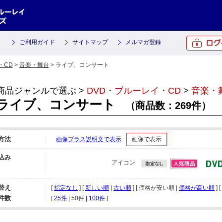
ご利用ガイド
サイトマップ
メルマガ登録
・CD
>
音楽・舞台
> ライブ、コンサート
商品ジャンルで選ぶ >
DVD・ブルーレイ・CD
>
音楽・
ライブ、コンサート
（商品数：269件）
方法
画像プラス説明文で表示
画像で表示
込み
アイコン
替え
[
指定なし
] [
新しい順
|
古い順
] [ 価格が安い順 |
価格が高い順
] [
件数
[ 
25件
 | 
50件
 | 
100件
 ]