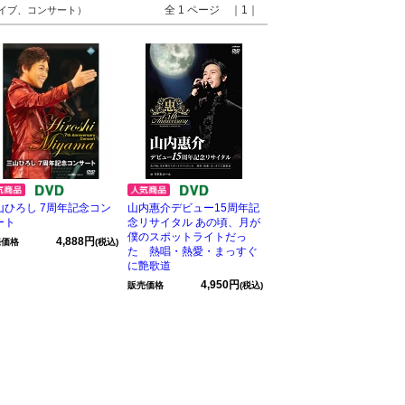
全 1 ページ ｜1｜
ライブ、コンサート）
山ひろし 7周年記念コン
山内惠介デビュー15周年記
ート
念リサイタル あの頃、月が
僕のスポットライトだっ
4,888円
売価格
(税込)
た 熱唱・熱愛・まっすぐ
に艶歌道
4,950円
販売価格
(税込)