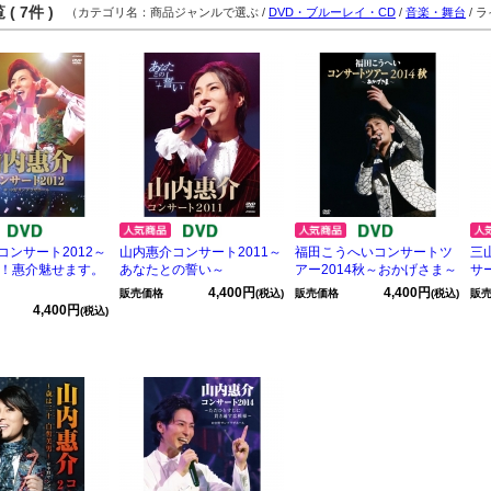
( 7件 )
（カテゴリ名：商品ジャンルで選ぶ /
DVD・ブルーレイ・CD
/
音楽・舞台
/ 
コンサート2012～
山内惠介コンサート2011～
福田こうへいコンサートツ
三
後！惠介魅せます。
あなたとの誓い～
アー2014秋～おかげさま～
サ
4,400円
4,400円
販売価格
(税込)
販売価格
(税込)
販
4,400円
(税込)