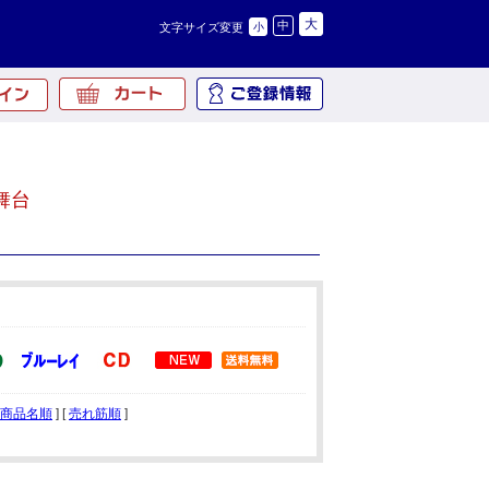
大
中
文字サイズ変更
小
舞台
商品名順
] [
売れ筋順
]