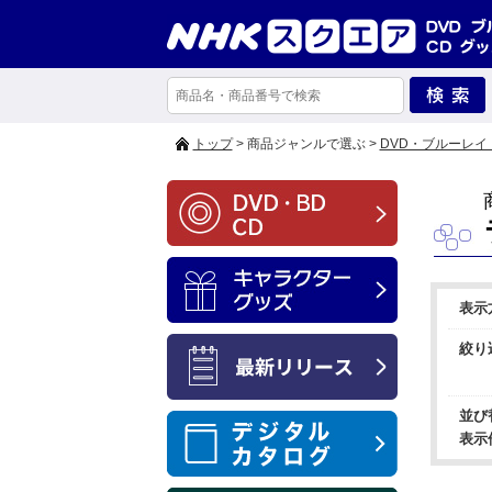
トップ
> 商品ジャンルで選ぶ >
DVD・ブルーレイ
表示
絞り
並び
表示