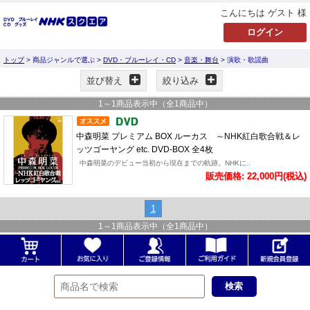
こんにちは ゲスト 様
トップ
> 商品ジャンルで選ぶ >
DVD・ブルーレイ・CD
>
音楽・舞台
> 演歌・歌謡曲
並び替え
絞り込み
1
～
1
商品表示中（全
1
商品中）
中森明菜 プレミアム BOX ルーカス ～NHK紅白歌合戦＆レ
ッツゴーヤング etc. DVD-BOX 全4枚
中森明菜のデビュー当初から現在までの軌跡。NHKに..
販売価格: 22,000円(税込)
1
1
～
1
商品表示中（全
1
商品中）