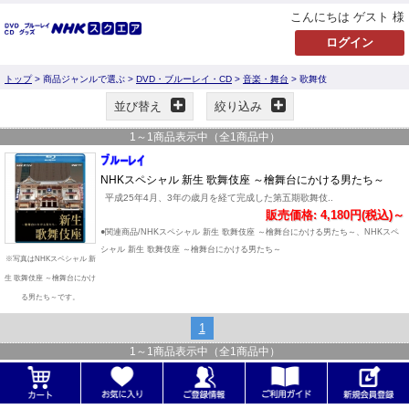
こんにちは ゲスト 様
トップ
> 商品ジャンルで選ぶ >
DVD・ブルーレイ・CD
>
音楽・舞台
> 歌舞伎
並び替え
絞り込み
1
～
1
商品表示中（全
1
商品中）
NHKスペシャル 新生 歌舞伎座 ～檜舞台にかける男たち～
平成25年4月、3年の歳月を経て完成した第五期歌舞伎..
販売価格: 4,180円(税込)～
●関連商品/NHKスペシャル 新生 歌舞伎座 ～檜舞台にかける男たち～、NHKスペ
シャル 新生 歌舞伎座 ～檜舞台にかける男たち～
※写真はNHKスペシャル 新
生 歌舞伎座 ～檜舞台にかけ
る男たち～です。
1
1
～
1
商品表示中（全
1
商品中）