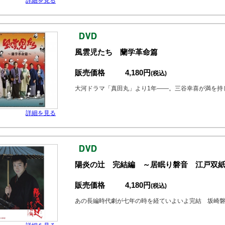
詳細を見る
風雲児たち 蘭学革命篇
販売価格
4,180円
(税込)
大河ドラマ「真田丸」より1年――。三谷幸喜が満を持
詳細を見る
陽炎の辻 完結編 ～居眠り磐音 江戸双
販売価格
4,180円
(税込)
あの長編時代劇が七年の時を経ていよいよ完結 坂崎