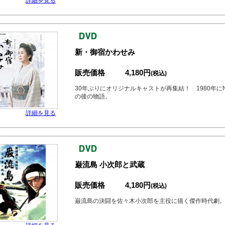
詳細を見る
新・御宿かわせみ
販売価格
4,180円
(税込)
30年ぶりにオリジナルキャストが再集結！ 1980年に
の後の物語。
詳細を見る
巌流島 小次郎と武蔵
販売価格
4,180円
(税込)
巌流島の決闘を佐々木小次郎を主役に描く傑作時代劇