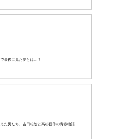
地で最後に見た夢とは…？
変えた男たち、吉田松陰と高杉晋作の青春物語