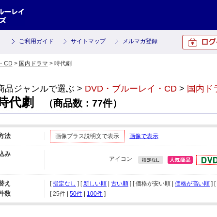
ご利用ガイド
サイトマップ
メルマガ登録
・CD
>
国内ドラマ
> 時代劇
商品ジャンルで選ぶ >
DVD・ブルーレイ・CD
>
国内ド
時代劇
（商品数：77件）
方法
画像プラス説明文で表示
画像で表示
込み
アイコン
替え
[
指定なし
] [
新しい順
|
古い順
] [ 価格が安い順 |
価格が高い順
] [
件数
[ 
25件
 | 
50件
 | 
100件
 ]