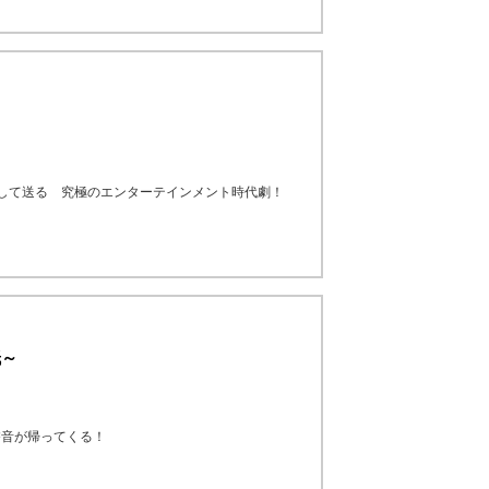
して送る 究極のエンターテインメント時代劇！
紙～
磐音が帰ってくる！