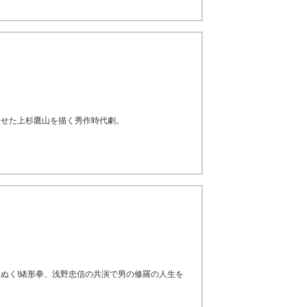
らせた上杉鷹山を描く秀作時代劇。
ぬく!緒形拳、浅野忠信の共演で男の修羅の人生を