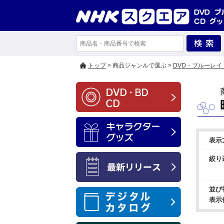
トップ
> 商品ジャンルで選ぶ >
DVD・ブルーレイ
表示
絞り
並び
表示