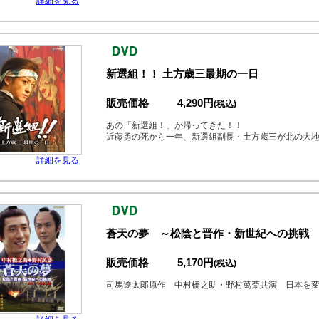
詳細を見る
新選組！！ 土方歳三最期の一日
販売価格
4,290円
(税込)
あの「新選組！」が帰ってきた！！
近藤勇の死から一年、新選組副長・土方歳三が北の大
詳細を見る
蒼天の夢 ～松陰と晋作・新世紀への挑戦
販売価格
5,170円
(税込)
司馬遼太郎原作 中村橋之助・野村萬斎共演 日本を