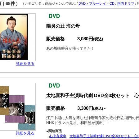
( 68件 )
（カテゴリ名：商品ジャンルで選ぶ /
DVD・ブルーレイ・CD
/
国内ドラマ
/
陽炎の辻 海の母
販売価格
3,080円
(税込)
あの坂崎磐音が帰ってきた！
詳細を見る
太地喜和子主演時代劇 DVD全3枚セット 心中
販売価格
3,300円
(税込)～
江戸中期に人気を博した浄瑠璃作家の近松門左衛門の
NHKドラマの鬼才、和田勉が演出、..
●関連商品
詳細を見る
心中宵庚申
太地喜和子主演時代劇 DVD全3枚セット 心中宵庚