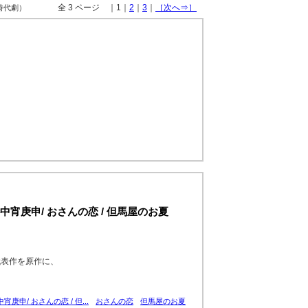
全 3 ページ ｜1｜
2
｜
3
｜
［次へ⇒］
 時代劇）
宵庚申/ おさんの恋 / 但馬屋のお夏
代表作を原作に、
申/ おさんの恋 / 但...
おさんの恋
但馬屋のお夏