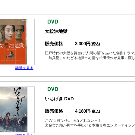
女殺油地獄
販売価格
3,300円
(税込)
江戸時代の大阪を舞台に“人間の業”を描いた傑作ドラマ
「与兵衛」のたどる地獄の心情を松田優作が見事に演
詳細を見る
いちげき DVD
販売価格
4,180円
(税込)
この“百姓“たち、あなどれないっ！
宮藤官九郎が脚本を手掛ける本格青春エンターテイン