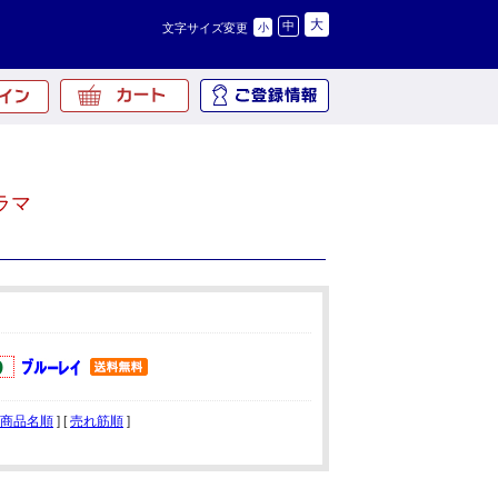
大
中
文字サイズ変更
小
ラマ
商品名順
] [
売れ筋順
]