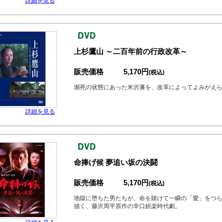
詳細を見る
上杉鷹山 ～二百年前の行政改革～
販売価格
5,170円
(税込)
瀕死の状態にあった米沢藩を、改革によってよみがえ
詳細を見る
命捧げ候 夢追い坂の決闘
販売価格
5,170円
(税込)
地獄に堕ちた男たちが、命を賭けて一瞬の「愛」をつら
描く、藤沢周平原作の辛口娯楽時代劇。