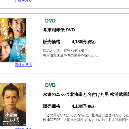
詳細を見る
幕末相棒伝 DVD
販売価格
4,180円
(税込)
龍馬と土方。最強バディ誕生。
将軍暗殺未遂事件の黒幕を探し出せ！
詳細を見る
永遠のニシパ 北海道と名付けた男 松浦武四郎
販売価格
4,180円
(税込)
「この男がいなかったならば、北海道は生まれなかっ
松浦武四郎。北海道が誕生するまでの知られざる格闘