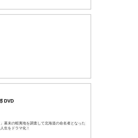
 DVD
た」幕末の蝦夷地を調査して北海道の命名者となった
の人生をドラマ化！