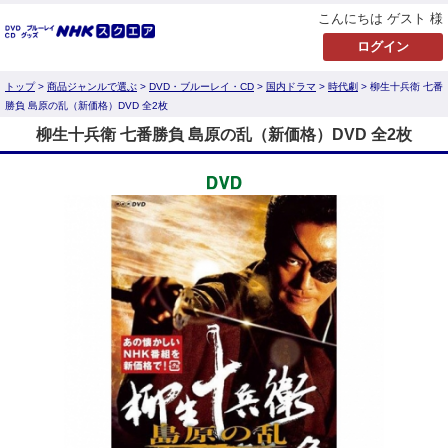
こんにちは ゲスト 様
トップ
>
商品ジャンルで選ぶ
>
DVD・ブルーレイ・CD
>
国内ドラマ
>
時代劇
> 柳生十兵衛 七番
勝負 島原の乱（新価格）DVD 全2枚
柳生十兵衛 七番勝負 島原の乱（新価格）DVD 全2枚