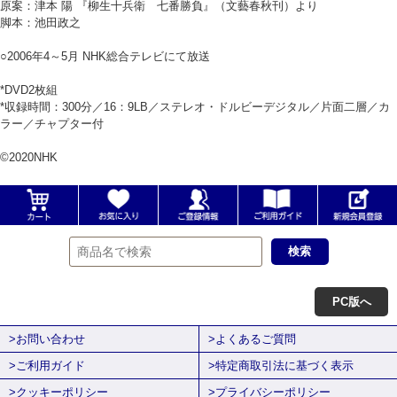
原案：津本 陽 『柳生十兵衛 七番勝負』（文藝春秋刊）より
脚本：池田政之
○2006年4～5月 NHK総合テレビにて放送
*DVD2枚組
*収録時間：300分／16：9LB／ステレオ・ドルビーデジタル／片面二層／カ
ラー／チャプター付
©2020NHK
PC版へ
>お問い合わせ
>よくあるご質問
>ご利用ガイド
>特定商取引法に基づく表示
>クッキーポリシー
>プライバシーポリシー