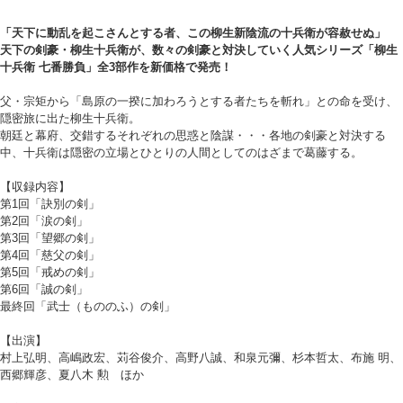
「天下に動乱を起こさんとする者、この柳生新陰流の十兵衛が容赦せぬ」
天下の剣豪・柳生十兵衛が、数々の剣豪と対決していく人気シリーズ「柳生
十兵衛 七番勝負」全3部作を新価格で発売！
父・宗矩から「島原の一揆に加わろうとする者たちを斬れ」との命を受け、
隠密旅に出た柳生十兵衛。
朝廷と幕府、交錯するそれぞれの思惑と陰謀・・・各地の剣豪と対決する
中、十兵衛は隠密の立場とひとりの人間としてのはざまで葛藤する。
【収録内容】
第1回「訣別の剣」
第2回「涙の剣」
第3回「望郷の剣」
第4回「慈父の剣」
第5回「戒めの剣」
第6回「誠の剣」
最終回「武士（もののふ）の剣」
【出演】
村上弘明、高嶋政宏、苅谷俊介、高野八誠、和泉元彌、杉本哲太、布施 明、
西郷輝彦、夏八木 勲 ほか