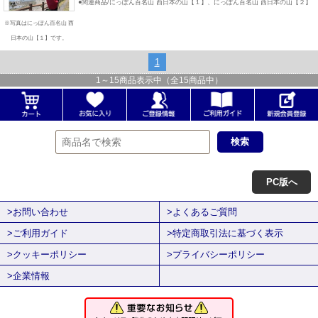
●関連商品/にっぽん百名山 西日本の山【１】、にっぽん百名山 西日本の山【２】
※写真はにっぽん百名山 西
日本の山【１】です。
1
1
～
15
商品表示中（全
15
商品中）
PC版へ
>お問い合わせ
>よくあるご質問
>ご利用ガイド
>特定商取引法に基づく表示
>クッキーポリシー
>プライバシーポリシー
>企業情報