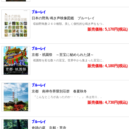
日本の野鳥 鳴き声映像図鑑 ブルーレイ
収録野鳥数２６０種類。美しく個性的な鳴き声をもつ..
販売価格: 5,170円(税込)
京都・祇園祭 ～至宝に秘められた謎～
祇園祭を彩る数々の至宝。世界中から集まった至宝に..
販売価格: 4,180円(税込)
京都 南禅寺界隈別荘群 春夏秋冬
『こんなところがあったのか・・・。』 水は光り、..
販売価格: 4,730円(税込)
奇跡の庭 京都・苔寺