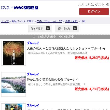
こんにちは ゲスト 様
トップ
> 商品ジャンルで選ぶ >
DVD・ブルーレイ・CD
>
自然・紀行
> 日本
並び替え
絞り込み
1
～
15
商品表示中（全
15
商品中）
大曲の花火 ～全国花火競技大会 セレクション～ ブルーレイ
明治から百年以上もの伝統を誇る、花火芸術の最高峰..
販売価格: 5,280円(税込)
静かに咲く 弘前公園の名桜 ブルーレイ
桜の名所として有名な青森県弘前市の弘前公園。 ２..
販売価格: 4,730円(税込)