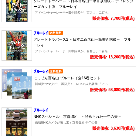
グレートトラバース ～日本百名山一筆書き踏破～ ディレクタ
ーズカット版 ブルーレイ
アドベンチャーレーサー田中陽希が、百名山、二百名..
販売価格: 7,700円(税込)
グレートトラバース2 ～日本二百名山一筆書き踏破～ ブル
ーレイ
アドベンチャーレーサー田中陽希が、百名山、二百名..
販売価格: 13,200円(税込)
にっぽん百名山 ブルーレイ全16巻セット
新感覚“ヤマタビ”、再発見！ NHKの人気番組 『にっ..
販売価格: 58,080円(税込)
NHKスペシャル 京都御所 ～秘められた千年の美～
高精細4Kカメラが映し出す京都御所 千年の美
販売価格: 3,630円(税込)