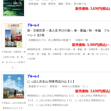
世界遺産、京都・西芳寺、通称「苔寺」 苔が奏でる..
販売価格: 3,630円(税込)
新・京都百景 ～達人流 学びの旅～ 春・夏編／秋・冬編 ブル
ーレイ 全2巻
京都観光のプロ、井上満郎氏の監修で、「京都の一番..
販売価格: 3,300円(税込)～
●関連商品/新・京都百景 ～達人流学びの旅～ 春・夏編、新・京都百景 ～達人流学
※写真は新・京都百景 ～達
びの旅～ 秋・冬編、新・京都百景 ～達人流学びの旅～ 春・夏／秋・冬 ブルーレ
人流学びの旅～ 春・夏／
イ全2巻
秋・冬 ブルーレイ全2巻で
す。
にっぽん百名山 関東周辺の山【１】
新感覚“ヤマタビ”、再発見！ NHKの人気番組 『にっ..
販売価格: 3,630円(税込)
●関連商品/にっぽん百名山 関東周辺の山【１】、にっぽん百名山 関東周辺の山
【２】、にっぽん百名山 関東周辺の山【３】、にっぽん百名山 関東周辺の山
※写真はにっぽん百名山 関
【４】、にっぽん百名山 関東周辺の山⑤
東周辺の山【１】です。