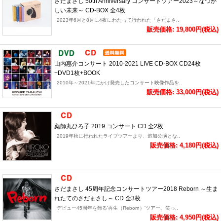
さだまさし 50th Anniversary コンサートツアー2023～なつか
しい未来～ CD-BOX 全4枚
2023年6月と8月に4夜にわたって行われた「さだまさ..
販売価格: 19,800円(税込)
山内惠介コンサート 2010-2021 LIVE CD-BOX CD24枚
+DVD1枚+BOOK
2010年～2021年にかけ発売したコンサート映像作品を..
販売価格: 33,000円(税込)
薬師丸ひろ子 2019 コンサート CD 全2枚
2019年秋に行われたライブツアーより、追加公演とな..
販売価格: 4,180円(税込)
さだまさし 45周年記念コンサートツアー2018 Reborn ～生ま
れたてのさだまさし～ CD 全3枚
デビュー45周年を飾る'再生（Reborn）'ツアー、笑っ..
販売価格: 4,950円(税込)