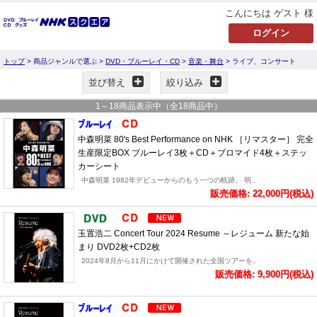
こんにちは ゲスト 様
トップ
> 商品ジャンルで選ぶ >
DVD・ブルーレイ・CD
>
音楽・舞台
> ライブ、コンサート
並び替え
絞り込み
1
～
18
商品表示中（全
18
商品中）
中森明菜 80's Best Performance on NHK ［リマスター］ 完全
生産限定BOX ブルーレイ3枚＋CD＋ブロマイド4枚＋ステッ
カーシート
中森明菜 1982年デビューからのもう一つの軌跡。 明..
販売価格: 22,000円(税込)
玉置浩二 Concert Tour 2024 Resume ～レジューム 新たな始
まり DVD2枚+CD2枚
2024年8月から11月にかけて開催された全国ツアーを..
販売価格: 9,900円(税込)