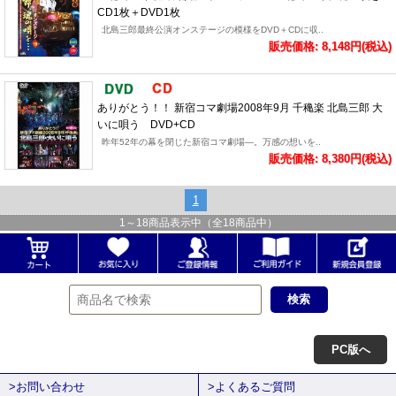
CD1枚＋DVD1枚
北島三郎最終公演オンステージの模様をDVD＋CDに収..
販売価格: 8,148円(税込)
ありがとう！！ 新宿コマ劇場2008年9月 千穐楽 北島三郎 大
いに唄う DVD+CD
昨年52年の幕を閉じた新宿コマ劇場―。万感の想いを..
販売価格: 8,380円(税込)
1
1
～
18
商品表示中（全
18
商品中）
PC版へ
>お問い合わせ
>よくあるご質問