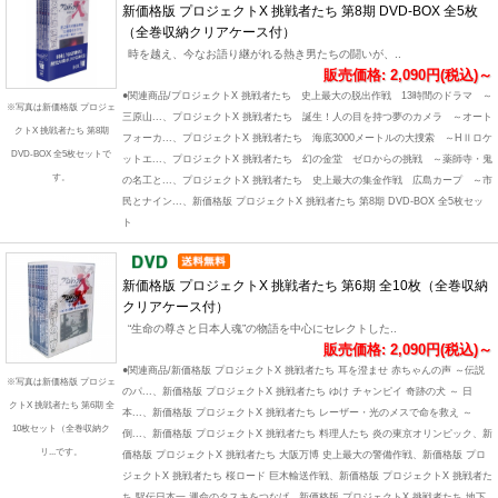
新価格版 プロジェクトX 挑戦者たち 第8期 DVD-BOX 全5枚
（全巻収納クリアケース付）
時を越え、今なお語り継がれる熱き男たちの闘いが、..
販売価格: 2,090円(税込)～
●関連商品/プロジェクトX 挑戦者たち 史上最大の脱出作戦 13時間のドラマ ～
※写真は新価格版 プロジェ
三原山...、プロジェクトX 挑戦者たち 誕生！人の目を持つ夢のカメラ ～オート
クトX 挑戦者たち 第8期
フォーカ...、プロジェクトX 挑戦者たち 海底3000メートルの大捜索 ～HⅡロケ
DVD-BOX 全5枚セットで
ットエ...、プロジェクトX 挑戦者たち 幻の金堂 ゼロからの挑戦 ～薬師寺・鬼
す。
の名工と...、プロジェクトX 挑戦者たち 史上最大の集金作戦 広島カープ ～市
民とナイン...、新価格版 プロジェクトX 挑戦者たち 第8期 DVD-BOX 全5枚セッ
ト
新価格版 プロジェクトX 挑戦者たち 第6期 全10枚（全巻収納
クリアケース付）
“生命の尊さと日本人魂”の物語を中心にセレクトした..
販売価格: 2,090円(税込)～
●関連商品/新価格版 プロジェクトX 挑戦者たち 耳を澄ませ 赤ちゃんの声 ～伝説
※写真は新価格版 プロジェ
のパ...、新価格版 プロジェクトX 挑戦者たち ゆけ チャンピイ 奇跡の犬 ～ 日
クトX 挑戦者たち 第6期 全
本...、新価格版 プロジェクトX 挑戦者たち レーザー・光のメスで命を救え ～
10枚セット（全巻収納ク
倒...、新価格版 プロジェクトX 挑戦者たち 料理人たち 炎の東京オリンピック、新
リ...です。
価格版 プロジェクトX 挑戦者たち 大阪万博 史上最大の警備作戦、新価格版 プロ
ジェクトX 挑戦者たち 桜ロード 巨木輸送作戦、新価格版 プロジェクトX 挑戦者た
ち 駅伝日本一 運命のタスキをつなげ、新価格版 プロジェクトX 挑戦者たち 地下