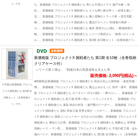
リ...です。
ち、新価格版 プロジェクトX 挑戦者たち 男たち不屈のドラマ 瀬戸大橋 ～世
紀...、新価格版 プロジェクトX 挑戦者たち えりも岬に春を呼べ ～砂漠を森に・
北...、新価格版 プロジェクトX 挑戦者たち 腕と度胸のトラック便 ～翌日宅配・
物...、新価格版 プロジェクトX 挑戦者たち 魔法のラーメン 82億食の奇跡 ～
カ...、新価格版 プロジェクトX 挑戦者たち 厳冬 黒四ダムに挑む ～断崖絶壁の
輸...、新価格版 プロジェクトX 挑戦者たち シリーズ黒四ダム 「秘境へのトンネ
ル...、新価格版 プロジェクトX 挑戦者たち 第2期 全10枚セット（全巻収納クリ...
新価格版 プロジェクトX 挑戦者たち 第1期 全10枚（全巻収納
クリアケース付）
シリーズ第１弾は、「戦後日本の高度成長を支えた革..
販売価格: 2,090円(税込)～
●関連商品/新価格版 プロジェクトX 挑戦者たち 執念が生んだ新幹線 ～老友90歳・
※写真は新価格版 プロジェ
飛...、新価格版 プロジェクトX 挑戦者たち 翼はよみがえった 前半・後半、新価格
クトX 挑戦者たち 第1期 全
版 プロジェクトX 挑戦者たち ロータリー 47士の闘い ～夢のエン...、新価格版 プ
10枚セット（全巻収納ク
ロジェクトX 挑戦者たち 町工場 世界へ翔ぶ ～トランジスタラ...、新価格版 プロ
リ...です。
ジェクトX 挑戦者たち 液晶 執念の対決 ～瀬戸際のリーダー...、新価格版 プロジ
ェクトX 挑戦者たち 逆転 田舎工場 世界を制す ～クオー...、新価格版 プロジェク
トX 挑戦者たち 国産コンピューター ゼロからの大逆転、新価格版 プロジェクトX
挑戦者たち 運命のＺ計画、新価格版 プロジェクトX 挑戦者たち 制覇せよ 世界最
高峰レース ～マン島...、新価格版 プロジェクトX 挑戦者たち 不屈の町工場・走れ
魂のバイク、新価格版 プロジェクトX 挑戦者たち 第1期 全10枚セット（全巻収納