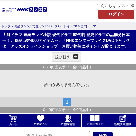
こんにちは ゲスト 様
トップ
> 商品ジャンルで選ぶ >
DVD・ブルーレイ・CD
> 国内ドラマ
大河ドラマ 連続テレビ小説 現代ドラマ 時代劇 歴史ドラマの品揃え日本
一！。商品点数4000アイテム～。「NHKエンタープライズDVDキャラク
ターグッズオンラインショップ」お買い物毎にポイントが貯まります。
並び替え
0
～
0
商品表示中（全
0
商品中）
該当がありませんでした。
1
0
～
0
商品表示中（全
0
商品中）