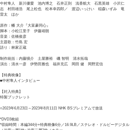
中村隼人 新川優愛 池内博之 石井正則 浅香航大 石黒英雄 小沢仁
志 村田雄浩 尾上松也 松本幸四郎／ 渡辺いっけい 稲森いずみ 竜
雷太 ほか
原作：幡 大介『大富豪同心』
脚本：小松江里子 伊藤靖朗
音楽：佐橋俊彦
主題歌：竹島 宏
語り：林家正蔵
制作統括：内藤愼介 土屋勝裕 磯 智明 清水拓哉
演出：清水一彦 伊勢田雅也 福井充広 岡田 健 岡野宏信
【特典映像】
■中村隼人インタビュー
【封入特典】
特製ブックレット
○2023年6月23日～2023年8月11日 NHK BSプレミアムで放送
*DVD3枚組
*収録時間：本編344分+特典映像6分／16:9LB／ステレオ・ドルビーデジタル