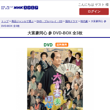
こんにちは ゲスト 様
トップ
>
商品ジャンルで選ぶ
>
DVD・ブルーレイ・CD
>
国内ドラマ
>
時代劇
> 大富豪同心 参
DVD-BOX 全3枚
大富豪同心 参 DVD-BOX 全3枚