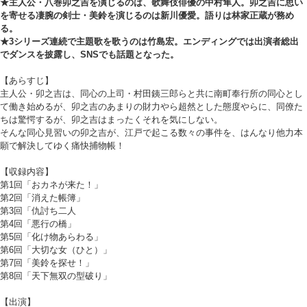
★主人公・八巻卯之吉を演じるのは、歌舞伎俳優の中村隼人。卯之吉に思い
を寄せる凄腕の剣士・美鈴を演じるのは新川優愛。語りは林家正蔵が務め
る。
★3シリーズ連続で主題歌を歌うのは竹島宏。エンディングでは出演者総出
でダンスを披露し、SNSでも話題となった。
【あらすじ】
主人公・卯之吉は、同心の上司・村田銕三郎らと共に南町奉行所の同心とし
て働き始めるが、卯之吉のあまりの財力やら超然とした態度やらに、同僚た
ちは驚愕するが、卯之吉はまったくそれを気にしない。
そんな同心見習いの卯之吉が、江戸で起こる数々の事件を、はんなり他力本
願で解決してゆく痛快捕物帳！
【収録内容】
第1回「おカネが来た！」
第2回「消えた帳簿」
第3回「仇討ち二人
第4回「悪行の橋」
第5回「化け物あらわる」
第6回「大切な女（ひと）」
第7回「美鈴を探せ！」
第8回「天下無双の型破り」
【出演】