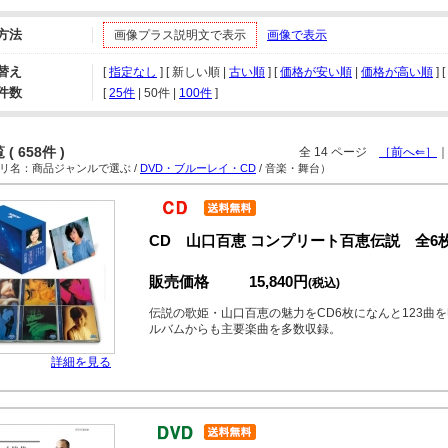
方法
画像プラス説明文で表示
画像で表示
替え
[
指定なし
] [ 新しい順 |
古い順
] [
価格が安い順
|
価格が高い順
] [
件数
[ 
25件
 | 
50件
 | 
100件
 ]
( 658件 )
全 14 ページ
［前へ⇐］
名：商品ジャンルで選ぶ /
DVD・ブルーレイ・CD
/ 音楽・舞台）
CD 山口百恵 コンプリート百恵伝説 全6
販売価格
15,840円
(税込)
伝説の歌姫・山口百恵の魅力をCD6枚になんと123曲
ルバムからも主要楽曲を多数収録。
詳細を見る