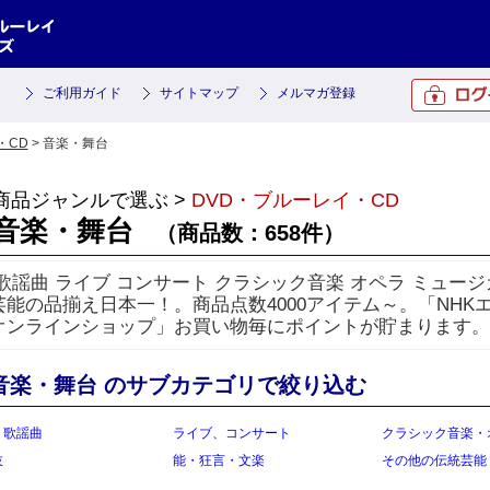
ご利用ガイド
サイトマップ
メルマガ登録
・CD
> 音楽・舞台
商品ジャンルで選ぶ >
DVD・ブルーレイ・CD
音楽・舞台
（商品数：658件）
歌謡曲 ライブ コンサート クラシック音楽 オペラ ミュージカ
芸能の品揃え日本一！。商品点数4000アイテム～。「NHK
オンラインショップ」お買い物毎にポイントが貯まります。
音楽・舞台 のサブカテゴリで絞り込む
・歌謡曲
ライブ、コンサート
クラシック音楽・
伎
能・狂言・文楽
その他の伝統芸能