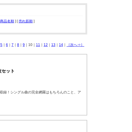
商品名順
] [
売れ筋順
]
｜
5
｜
6
｜
7
｜
8
｜
9
｜10｜
11
｜
12
｜
13
｜
14
｜
［次へ⇒］
枚セット
を収録！シングル曲の完全網羅はもちろんのこと、ア