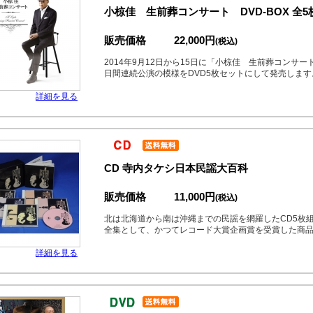
小椋佳 生前葬コンサート DVD-BOX 全5
販売価格
22,000円
(税込)
2014年9月12日から15日に「小椋佳 生前葬コンサ
日間連続公演の模様をDVD5枚セットにして発売します
詳細を見る
CD 寺内タケシ日本民謡大百科
販売価格
11,000円
(税込)
北は北海道から南は沖縄までの民謡を網羅したCD5枚
全集として、かつてレコード大賞企画賞を受賞した商品
詳細を見る