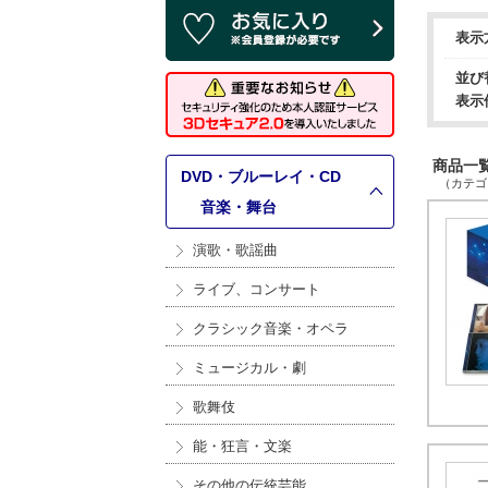
表示
並び
表示
商品一覧 
DVD・ブルーレイ・CD
（カテゴリ
>
音楽・舞台
演歌・歌謡曲
ライブ、コンサート
クラシック音楽・オペラ
ミュージカル・劇
歌舞伎
能・狂言・文楽
その他の伝統芸能