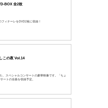
-BOX 全2枚
のフィナーレをDVD2枚に収録！
の夜 Vol.14
録した、スペシャルコンサートの豪華映像です。「ちょ
ンサートの全曲を収録予定。