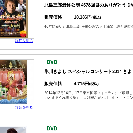
北島三郎最終公演 4578回目のありがとう DVD
販売価格
10,186円
(税込)
46年間続いた北島三郎 座長公演の大千穐楽…涙と感動
詳細を見る
氷川きよし スペシャルコンサート2014 きよしこ
販売価格
4,715円
(税込)
2014年12月16日、17日東京国際フォーラムにて収
いときまぐれ渡り鳥」「大利根ながれ月」他・・・コ
詳細を見る