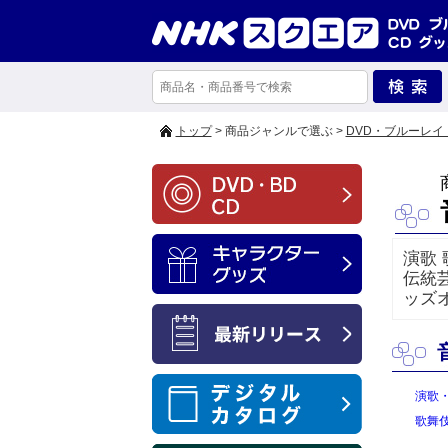
トップ
> 商品ジャンルで選ぶ >
DVD・ブルーレイ
演歌 
伝統
ッズ
演歌
歌舞