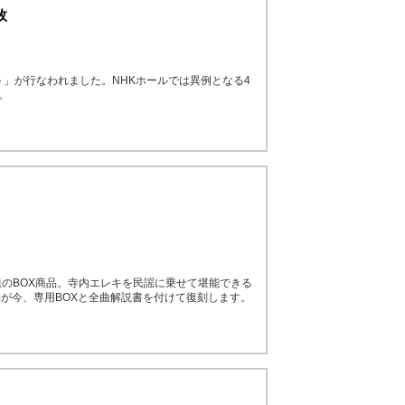
枚
ート」が行なわれました。NHKホールでは異例となる4
。
組のBOX商品。寺内エレキを民謡に乗せて堪能できる
が今、専用BOXと全曲解説書を付けて復刻します。