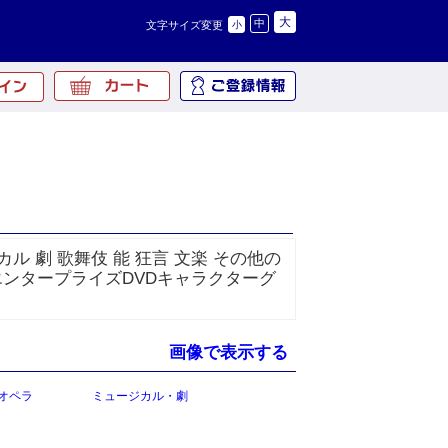
大
中
文字サイズ変更
小
ル 劇 歌舞伎 能 狂言 文楽 その他の
エンタープライズDVDキャラクターグ
画像で表示する
オペラ
ミュージカル・劇