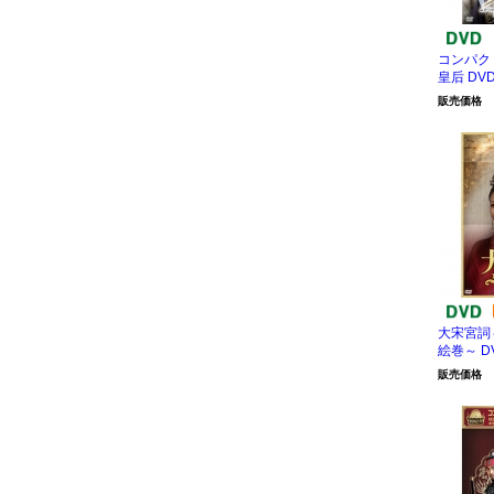
コンパク
皇后 DVD
販売価格
大宋宮詞
絵巻～ DV
販売価格