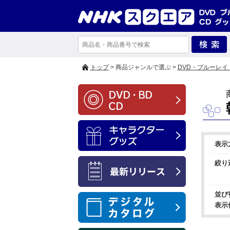
トップ
> 商品ジャンルで選ぶ >
DVD・ブルーレイ
表示
絞り
並び
表示