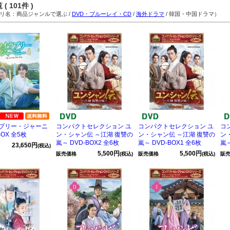
( 101件 )
名：商品ジャンルで選ぶ /
DVD・ブルーレイ・CD
/
海外ドラマ
/ 韓国・中国ドラマ）
ブリー・ジャーニ
コンパクトセレクション ユ
コンパクトセレクション ユ
コ
BOX 全5枚
ン・シャン伝 ～江湖 復讐の
ン・シャン伝 ～江湖 復讐の
ン
嵐～ DVD-BOX2 全6枚
嵐～ DVD-BOX1 全6枚
嵐～
23,650円
(税込)
5,500円
5,500円
販売価格
(税込)
販売価格
(税込)
販