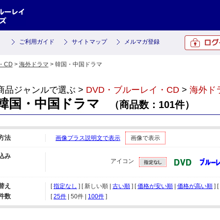
ご利用ガイド
サイトマップ
メルマガ登録
・CD
>
海外ドラマ
> 韓国・中国ドラマ
商品ジャンルで選ぶ >
DVD・ブルーレイ・CD
>
海外ド
韓国・中国ドラマ
（商品数：101件）
方法
画像プラス説明文で表示
画像で表示
込み
アイコン
替え
[
指定なし
] [ 新しい順 |
古い順
] [
価格が安い順
|
価格が高い順
] [
件数
[ 
25件
 | 
50件
 | 
100件
 ]