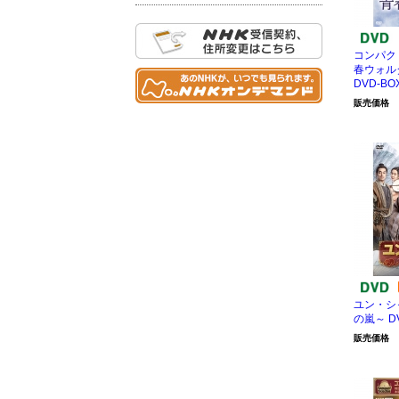
コンパク
春ウォル
DVD-BO
販売価格
ユン・シ
の嵐～ DV
販売価格