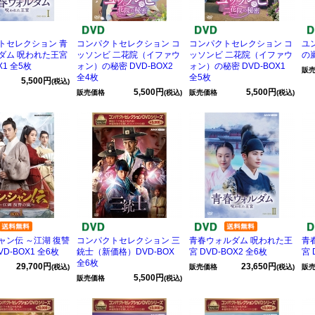
トセレクション 青
コンパクトセレクション コ
コンパクトセレクション コ
ユ
ダム 呪われた王宮
ッソンビ 二花院（イファウ
ッソンビ 二花院（イファウ
の嵐
X1 全5枚
ォン）の秘密 DVD-BOX2
ォン）の秘密 DVD-BOX1
販
全4枚
全5枚
5,500円
(税込)
5,500円
5,500円
販売価格
(税込)
販売価格
(税込)
ャン伝 ～江湖 復讐
コンパクトセレクション 三
青春ウォルダム 呪われた王
青
D-BOX1 全6枚
銃士（新価格）DVD-BOX
宮 DVD-BOX2 全6枚
宮 
全6枚
29,700円
23,650円
(税込)
販売価格
(税込)
販
5,500円
販売価格
(税込)