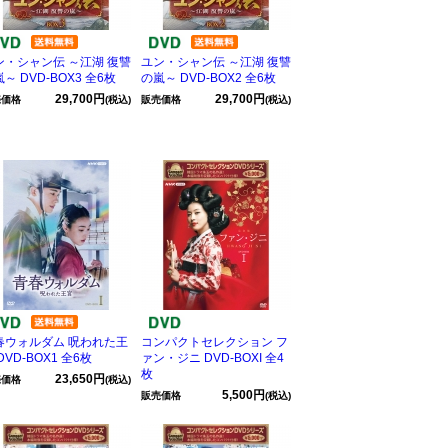
ン・シャン伝 ～江湖 復讐
ユン・シャン伝 ～江湖 復讐
～ DVD-BOX3 全6枚
の嵐～ DVD-BOX2 全6枚
29,700円
29,700円
売価格
(税込)
販売価格
(税込)
春ウォルダム 呪われた王
コンパクトセレクション フ
DVD-BOX1 全6枚
ァン・ジニ DVD-BOXI 全4
枚
23,650円
売価格
(税込)
5,500円
販売価格
(税込)