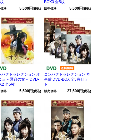
5枚
BOX3 全5枚
5,500円
5,500円
売価格
(税込)
販売価格
(税込)
ンパクトセレクション オ
コンパクトセレクション 奇
ニョ ～運命の女～ DVD-
皇后 DVD-BOX 全5巻セッ
X2 全5枚
ト
5,500円
27,500円
売価格
(税込)
販売価格
(税込)