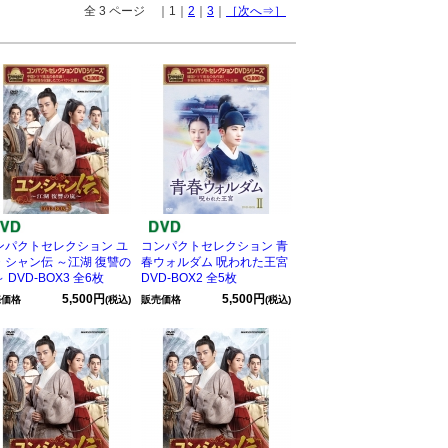
全 3 ページ ｜1｜
2
｜
3
｜
［次へ⇒］
ンパクトセレクション ユ
コンパクトセレクション 青
・シャン伝 ～江湖 復讐の
春ウォルダム 呪われた王宮
 DVD-BOX3 全6枚
DVD-BOX2 全5枚
5,500円
5,500円
売価格
(税込)
販売価格
(税込)