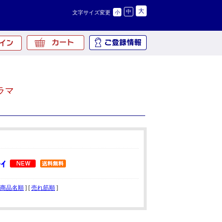
大
中
文字サイズ変更
小
ラマ
商品名順
] [
売れ筋順
]