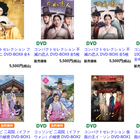
トセレクション フ
コンパクトセレクション 不
コンパクトセレクション 不
コ
DVD-BOXII 全4
滅の恋人 DVD-BOXII 全5枚
滅の恋人 DVD-BOXI 全5枚
10
全
5,500円
5,500円
販売価格
(税込)
販売価格
(税込)
5,500円
(税込)
販
ビ 二花院（イファ
コッソンビ 二花院（イファ
コンパクトセレクション 仮
コ
秘密 DVD-BOX1
ウォン）の秘密 DVD-BOX2
面の王イ・ソン DVD-BOX1
面の