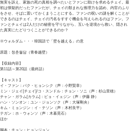
無実を訴え、家族の死の真相を調べたいとファンに助けを求めるチェイ。最
初は懐疑的だったファンだが、チェイの類まれな推理力を認め、内官のふり
をさせ、そばに置いてかくまうことにする。ファンの呪いの謎を解くことが
できるのはチェイ、チェイの汚名をすすぐ機会を与えられるのはファン。フ
ァンとチェイは2人だけの秘密を守りながら、互いを逆境から救い、隠され
た真実にたどりつくことができるのか？
※ウォルダム・・・韓国語で「壁を越える」の意
原題：청춘월담（青春越壁）
【収録内容】
第11話～第20話（最終話）
【キャスト】
イ・ファン：パク・ヒョンシク（声：小野賢章）
ミン・ジェイ[チェイ]/コ・スンドル：チョン・ソニ（声：杉山里穂）
チャン・ガラム[カラム]：ピョ・イェジン（声：伊藤 静）
ハン・ソンオン：ユン・ジョンソク（声：大塚剛央）
キム・ミョンジン：イ・テソン（声：木村良平）
テガン：ホ・ウォンソ（声：木暮晃石）
ほか
脚本：チョン・ヒョンジョン