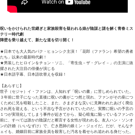
呪いをかけられた世継ぎと家族殺害を疑われる娘が陰謀と謎を解く青春ミス
テリー時代劇
障壁を乗り越えて、新たな道を切り開く！
★日本でも大人気のパク・ヒョンシク主演！「花郎（ファラン）希望の勇者
たち」以来の最新時代劇！
★男装したヒロインをチョン・ソニ、「寄生虫－ザ・グレイ－」の主演に抜
擢された大注目の俳優が演じる
★日本語字幕、日本語吹替えを収録！
【あらすじ】
世子（セジャ）イ・ファンは、人知れず「呪いの書」に苦しめられていた。
３年前に世子になった直後に呪いの書がこつ然と現れ、ファンがその座につ
くために兄を暗殺したこと、また、さまざまな災いに見舞われたあげく廃位
され死を迎える、という不吉な予言がされていたのだ。実際に呪いの予言の
１つが実現化してしまう事件が起きてから、疑心暗鬼に陥っているファンの
前に、すべては誰かの陰謀だと断言する女性が現われる。友人ハン・ソンオ
ンの許婚（いいなずけ）で、亡き恩師の娘ミン・ジェイだ。だが、そんなチ
ェイも、婚姻目前に家族全員を殺害した汚名を着せられ追われる身だった。