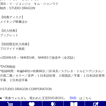
演出：イ・ジョンジェ キム・ジョンウク
制作：STUDIO DRAGON
【特典ディスク】
メイキング映像ほか
【封入特典】
ブックレット
【初回限定封入特典】
ブロマイド４枚組
○2024年4月～ NHKBS4K、NHKBSで放送中（全20話）
*DVD6枚組
*収録時間：本編648分+特典86分／16:9LB／ステレオ・ドルビーデジタル／
片面二層／カラー／音声：１日本語吹替、２韓国語／字幕：１日本語吹替用
字幕、２日本語字幕
©STUDIO DRAGON CORPORATION
■『青春ウォルダム 呪われた王宮DVD-BOX1』
DVD
はこちら