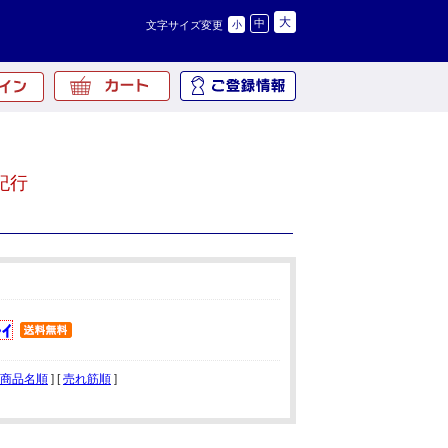
大
中
文字サイズ変更
小
紀行
商品名順
] [
売れ筋順
]