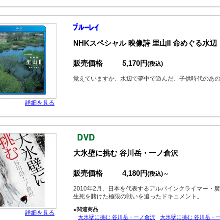
NHKスペシャル 映像詩 里山II 命めぐる水辺
販売価格
5,170円
(税込)
覚えていますか、水辺で夢中で遊んだ、子供時代のあ
詳細を見る
大氷壁に挑む 谷川岳・一ノ倉沢
販売価格
4,180円
(税込)～
2010年2月、日本を代表するアルパインクライマー・
生死を賭けた極限の戦いを追ったドキュメント。
●関連商品
詳細を見る
大氷壁に挑む 谷川岳・一ノ倉沢
大氷壁に挑む 谷川岳・