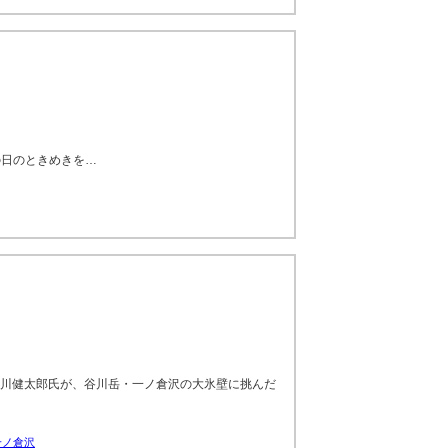
の日のときめきを…
廣川健太郎氏が、谷川岳・一ノ倉沢の大氷壁に挑んだ
一ノ倉沢