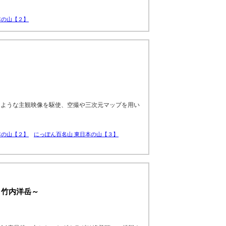
本の山【２】
るような主観映像を駆使、空撮や三次元マップを用い
本の山【２】
にっぽん百名山 東日本の山【３】
家 竹内洋岳～