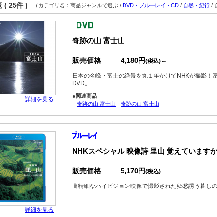
( 25件 )
（カテゴリ名：商品ジャンルで選ぶ /
DVD・ブルーレイ・CD
/
自然・紀行
/
奇跡の山 富士山
販売価格
4,180円
(税込)～
日本の名峰・富士の絶景を丸１年かけてNHKが撮影！
DVD。
●関連商品
詳細を見る
奇跡の山 富士山
奇跡の山 富士山
NHKスペシャル 映像詩 里山 覚えています
販売価格
5,170円
(税込)
高精細なハイビジョン映像で撮影された郷愁誘う暮し
詳細を見る