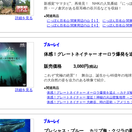
新感覚“ヤマタビ”、再発見！ NHKの人気番組 『に
所・一ノ倉沢がある双耳峰の谷川岳などを収録！
●関連商品
詳細を見る
にっぽん百名山 関東周辺の山【１】
にっぽん百名山 関
にっぽん百名山 関東周辺の山【４】
にっぽん百名山 関
体感！グレートネイチャー オーロラ爆発を追
販売価格
3,080円
(税込)
これぞ“究極の絶景”！ 舞台は、誕生から46億年の地
の大自然の姿を迫力のある映像で紹介。
●関連商品
詳細を見る
体感！グレートネイチャー オーロラ爆発を追え ～カナダ極
体感！グレートネイチャー 接近！神秘の火山密集地帯 ～
体感！グレートネイチャー 大峡谷、時の芸術 ～アメリカ 
プレシャス・ブルー カリブ海・クジラの