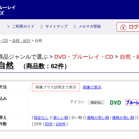
ご利用ガイド
サイトマップ
メルマガ登録
・CD
>
自然・紀行
> 自然
商品ジャンルで選ぶ >
DVD・ブルーレイ・CD
>
自然・
自然
（商品数：62件）
方法
画像プラス説明文で表示
画像で表示
込み
アイコン
替え
[
指定なし
] [
新しい順
| 古い順 ] [
価格が安い順
|
価格が高い順
] [
件数
[ 
25件
 | 
50件
 | 
100件
 ]