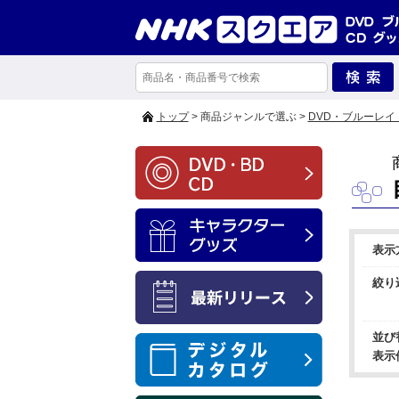
トップ
> 商品ジャンルで選ぶ >
DVD・ブルーレイ
表示
絞り
並び
表示