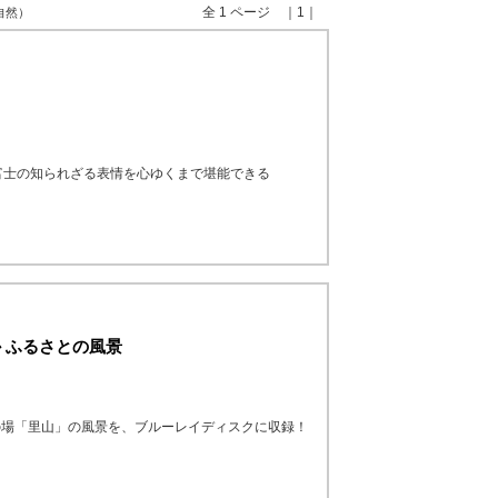
全 1 ページ ｜1｜
 自然）
富士の知られざる表情を心ゆくまで堪能できる
か ふるさとの風景
の場「里山」の風景を、ブルーレイディスクに収録！