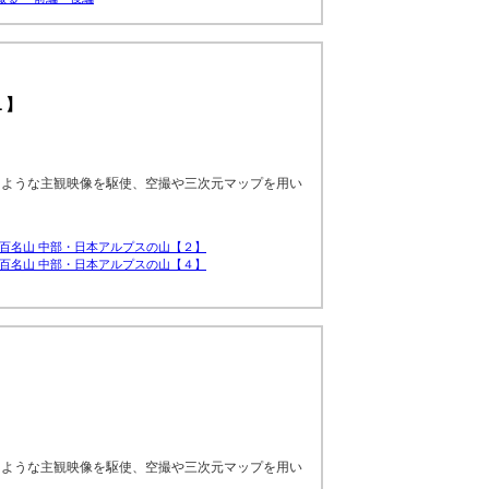
１】
るような主観映像を駆使、空撮や三次元マップを用い
百名山 中部・日本アルプスの山【２】
百名山 中部・日本アルプスの山【４】
るような主観映像を駆使、空撮や三次元マップを用い