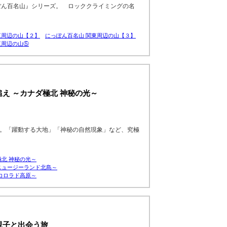
っぽん百名山』シリーズ。 ロッククライミングの名
東周辺の山【２】
にっぽん百名山 関東周辺の山【３】
東周辺の山⑤
え ～カナダ極北 神秘の光～
球。「躍動する大地」「神秘の自然現象」など、究極
北 神秘の光～
ニュージーランド北島～
コロラド高原～
親子と出会う旅