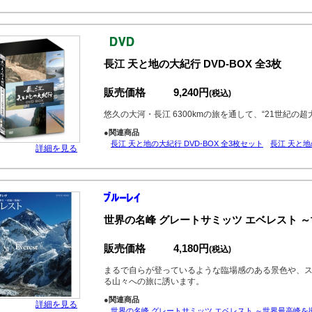
長江 天と地の大紀行 DVD-BOX 全3枚
販売価格
9,240円
(税込)
悠久の大河・長江 6300kmの旅を通して、“21世紀の
●関連商品
長江 天と地の大紀行 DVD-BOX 全3枚セット
長江 天と地
詳細を見る
世界の名峰 グレートサミッツ エベレスト 
販売価格
4,180円
(税込)
まるで自らが登っているような臨場感のある景色や、
る山々への旅に誘います。
●関連商品
詳細を見る
世界の名峰 グレートサミッツ エベレスト ～世界最高峰を