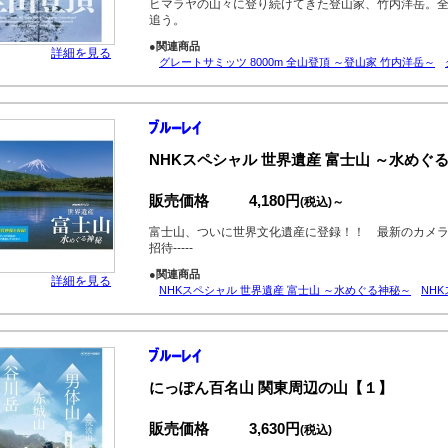
ヒマラヤの山々に登り続けてきた登山家、竹内洋岳。全
追う。
●関連商品
詳細を見る
グレートサミッツ 8000m 全山登頂 ～登山家 竹内洋岳～
NHKスペシャル 世界遺産 富士山 ～水めぐ
販売価格
4,180円
(税込)～
富士山、ついに世界文化遺産に登録！！ 最新のカメ
招待-----
●関連商品
詳細を見る
NHKスペシャル 世界遺産 富士山 ～水めぐる神秘～
NH
にっぽん百名山 関東周辺の山【１】
販売価格
3,630円
(税込)