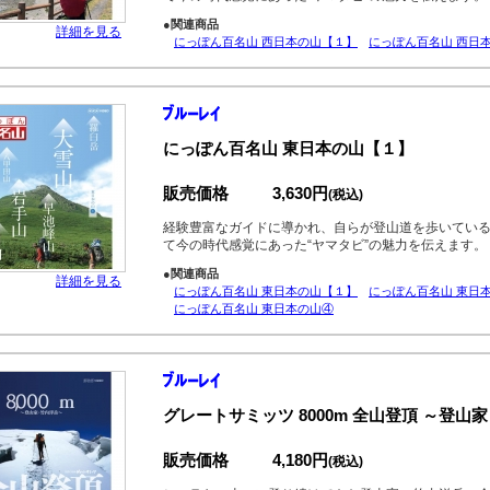
●関連商品
詳細を見る
にっぽん百名山 西日本の山【１】
にっぽん百名山 西日
にっぽん百名山 東日本の山【１】
販売価格
3,630円
(税込)
経験豊富なガイドに導かれ、自らが登山道を歩いてい
て今の時代感覚にあった“ヤマタビ”の魅力を伝えます。
●関連商品
詳細を見る
にっぽん百名山 東日本の山【１】
にっぽん百名山 東日
にっぽん百名山 東日本の山④
グレートサミッツ 8000m 全山登頂 ～登山
販売価格
4,180円
(税込)