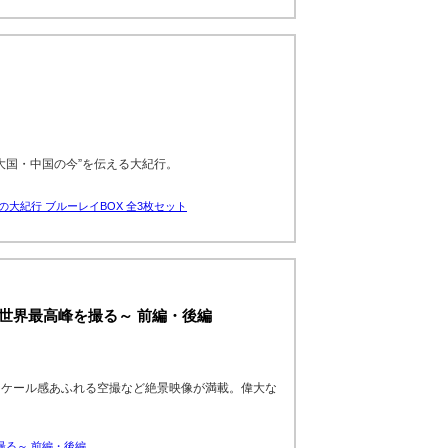
超大国・中国の今”を伝える大紀行。
の大紀行 ブルーレイBOX 全3枚セット
～世界最高峰を撮る～ 前編・後編
スケール感あふれる空撮など絶景映像が満載。偉大な
撮る～ 前編・後編