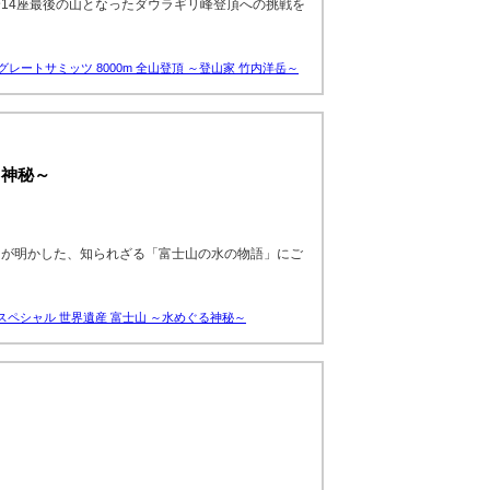
14座最後の山となったダウラギリ峰登頂への挑戦を
グレートサミッツ 8000m 全山登頂 ～登山家 竹内洋岳～
る神秘～
ラが明かした、知られざる「富士山の水の物語」にご
Kスペシャル 世界遺産 富士山 ～水めぐる神秘～