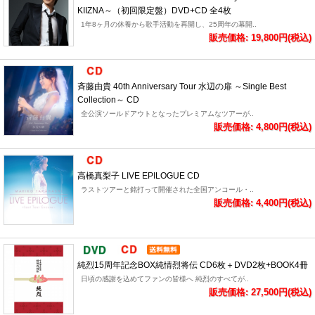
KIIZNA～（初回限定盤）DVD+CD 全4枚
1年8ヶ月の休養から歌手活動を再開し、25周年の幕開..
販売価格: 19,800円(税込)
斉藤由貴 40th Anniversary Tour 水辺の扉 ～Single Best
Collection～ CD
全公演ソールドアウトとなったプレミアムなツアーが..
販売価格: 4,800円(税込)
高橋真梨子 LIVE EPILOGUE CD
ラストツアーと銘打って開催された全国アンコール・..
販売価格: 4,400円(税込)
純烈15周年記念BOX純情烈将伝 CD6枚＋DVD2枚+BOOK4冊
日頃の感謝を込めてファンの皆様へ 純烈のすべてが..
販売価格: 27,500円(税込)