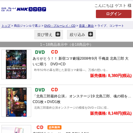
こんにちは ゲスト 様
トップ
> 商品ジャンルで選ぶ >
DVD・ブルーレイ・CD
>
音楽・舞台
> ライブ、コンサート
並び替え
絞り込み
1
～
18
商品表示中（全
18
商品中）
ありがとう！！ 新宿コマ劇場2008年9月 千穐楽 北島三郎 大
いに唄う DVD+CD
昨年52年の幕を閉じた新宿コマ劇場―。万感の想いを..
販売価格: 8,380円(税込)
「北島三郎最終公演」 オンステージ19 北島三郎、魂の唄を…
CD1枚＋DVD1枚
北島三郎最終公演オンステージの模様をDVD＋CDに収..
販売価格: 8,148円(税込)