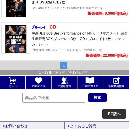
まり DVD2枚+CD2枚
2024年8月から11月にかけて開催された全国ツアーを..
販売価格: 9,900円(税込)
中森明菜 80's Best Performance on NHK ［リマスター］ 完全
生産限定BOX ブルーレイ3枚＋CD＋ブロマイド4枚＋ステッ
カーシート
中森明菜 1982年デビューからのもう一つの軌跡。 明..
販売価格: 22,000円(税込)
1
1
～
18
商品表示中（全
18
商品中）
PC版へ
>お問い合わせ
>よくあるご質問