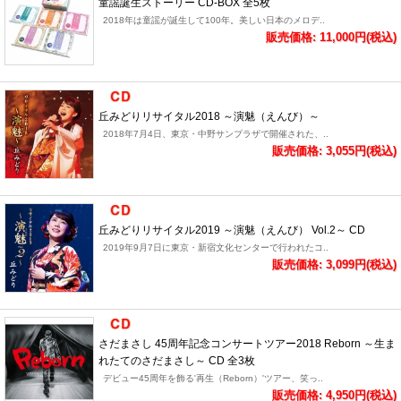
童謡誕生ストーリー CD-BOX 全5枚
2018年は童謡が誕生して100年。美しい日本のメロデ..
販売価格: 11,000円(税込)
丘みどりリサイタル2018 ～演魅（えんび）～
2018年7月4日、東京・中野サンプラザで開催された、..
販売価格: 3,055円(税込)
丘みどりリサイタル2019 ～演魅（えんび） Vol.2～ CD
2019年9月7日に東京・新宿文化センターで行われたコ..
販売価格: 3,099円(税込)
さだまさし 45周年記念コンサートツアー2018 Reborn ～生ま
れたてのさだまさし～ CD 全3枚
デビュー45周年を飾る'再生（Reborn）'ツアー、笑っ..
販売価格: 4,950円(税込)