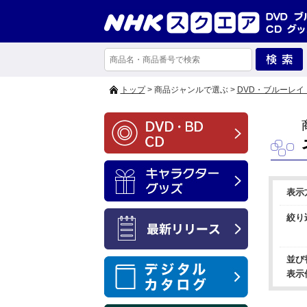
トップ
> 商品ジャンルで選ぶ >
DVD・ブルーレイ
表示
絞り
並び
表示