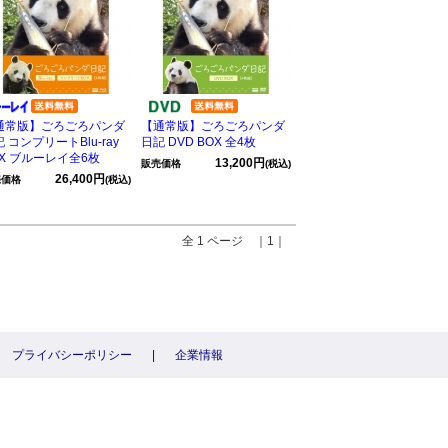
通常版】ごろごろパンダ
【通常版】ごろごろパンダ
 コンプリートBlu-ray
日記 DVD BOX 全4枚
OX ブルーレイ全6枚
13,200円
販売価格
(税込)
26,400円
売価格
(税込)
全 1 ページ ｜1｜
プライバシーポリシー
|
企業情報