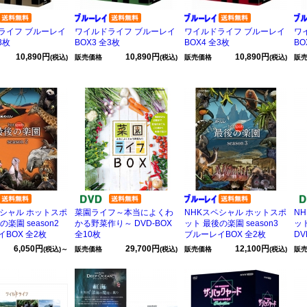
ライフ ブルーレイ
ワイルドライフ ブルーレイ
ワイルドライフ ブルーレイ
ワ
3枚
BOX3 全3枚
BOX4 全3枚
BO
10,890円
10,890円
10,890円
(税込)
販売価格
(税込)
販売価格
(税込)
販
ペシャル ホットスポ
菜園ライフ～本当によくわ
NHKスペシャル ホットスポ
N
の楽園 season2
かる野菜作り～ DVD-BOX
ット 最後の楽園 season3
ット
BOX 全2枚
全10枚
ブルーレイBOX 全2枚
DV
6,050円
29,700円
12,100円
(税込)～
販売価格
(税込)
販売価格
(税込)
販