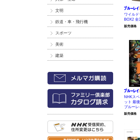
文明
ワイルド
BOX2 全
鉄道・車・飛行機
販売価格
スポーツ
美術
建築
NHKス
ット 最後
ブルーレイ
販売価格