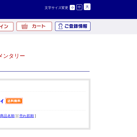
大
中
文字サイズ変更
小
メンタリー
商品名順
] [
売れ筋順
]