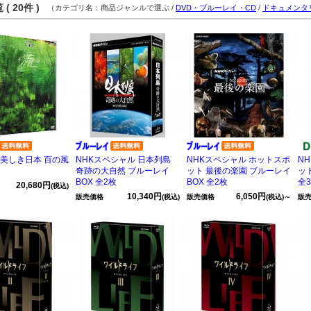
( 20件 )
（カテゴリ名：商品ジャンルで選ぶ /
DVD・ブルーレイ・CD
/
ドキュメンタ
 美しき日本 百の風
NHKスペシャル 日本列島
NHKスペシャル ホットスポ
N
奇跡の大自然 ブルーレイ
ット 最後の楽園 ブルーレイ
ット
BOX 全2枚
BOX 全2枚
全
20,680円
(税込)
10,340円
6,050円
販売価格
(税込)
販売価格
(税込)～
販