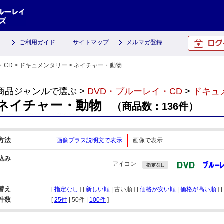
ご利用ガイド
サイトマップ
メルマガ登録
・CD
>
ドキュメンタリー
> ネイチャー・動物
商品ジャンルで選ぶ >
DVD・ブルーレイ・CD
>
ドキュ
ネイチャー・動物
（商品数：136件）
方法
画像プラス説明文で表示
画像で表示
込み
アイコン
替え
[
指定なし
] [
新しい順
| 古い順 ] [
価格が安い順
|
価格が高い順
] [
件数
[ 
25件
 | 
50件
 | 
100件
 ]