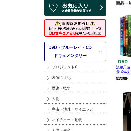
商品一覧 
DVD・ブルーレイ・CD
>
ドキュメンタリー
プロジェクトX
流象天遊
景 全4枚
映像の世紀
販売価格
歴史・戦争
人物
宇宙・地球・サイエンス
ネイチャー・動物
人体・生命