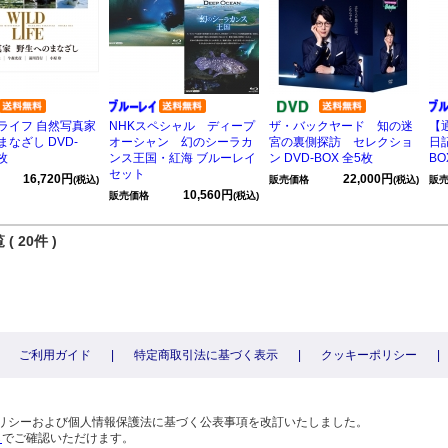
ライフ 自然写真家
NHKスペシャル ディープ
ザ・バックヤード 知の迷
【
なざし DVD-
オーシャン 幻のシーラカ
宮の裏側探訪 セレクショ
日記
枚
ンス王国・紅海 ブルーレイ
ン DVD-BOX 全5枚
B
セット
16,720円
22,000円
(税込)
販売価格
(税込)
販
10,560円
販売価格
(税込)
( 20件 )
ご利用ガイド
|
特定商取引法に基づく表示
|
クッキーポリシー
|
〕
ーポリシーおよび個人情報保護法に基づく公表事項を改訂いたしました。
ら
でご確認いただけます。