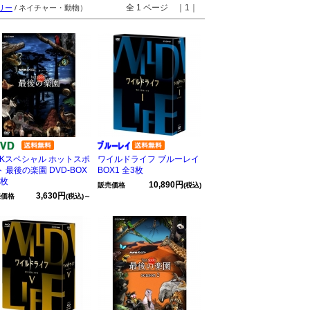
全 1 ページ ｜1｜
リー
/ ネイチャー・動物）
HKスペシャル ホットスポ
ワイルドライフ ブルーレイ
 最後の楽園 DVD-BOX
BOX1 全3枚
3枚
10,890円
販売価格
(税込)
3,630円
売価格
(税込)～