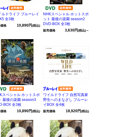
イルドライフ ブルーレイ
NHKスペシャル ホットスポ
X5 全3枚
ット 最後の楽園 season2
DVD-BOX 全3枚
10,890円
売価格
(税込)
3,630円
販売価格
(税込)～
HKスペシャル ホットスポ
ワイルドライフ 自然写真家
 最後の楽園 season3
野生へのまなざし ブルーレ
D-BOX 全3枚
イBOX 全4枚
10,890円
18,920円
売価格
(税込)
販売価格
(税込)