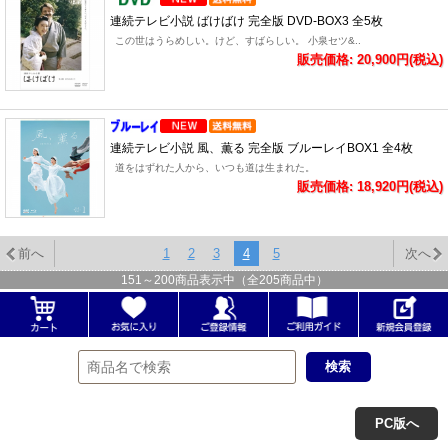
連続テレビ小説 ばけばけ 完全版 DVD-BOX3 全5枚
この世はうらめしい。けど、すばらしい。 小泉セツ&..
販売価格: 20,900円(税込)
連続テレビ小説 風、薫る 完全版 ブルーレイBOX1 全4枚
道をはずれた人から、いつも道は生まれた。
販売価格: 18,920円(税込)
前へ
1
2
3
4
5
次へ
151
～
200
商品表示中（全
205
商品中）
PC版へ