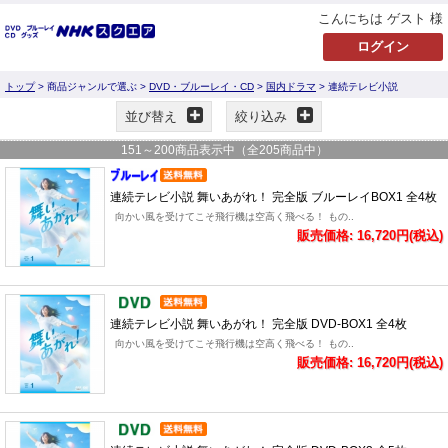
こんにちは ゲスト 様
トップ
> 商品ジャンルで選ぶ >
DVD・ブルーレイ・CD
>
国内ドラマ
> 連続テレビ小説
並び替え
絞り込み
151
～
200
商品表示中（全
205
商品中）
連続テレビ小説 舞いあがれ！ 完全版 ブルーレイBOX1 全4枚
向かい風を受けてこそ飛行機は空高く飛べる！ もの..
販売価格: 16,720円(税込)
連続テレビ小説 舞いあがれ！ 完全版 DVD-BOX1 全4枚
向かい風を受けてこそ飛行機は空高く飛べる！ もの..
販売価格: 16,720円(税込)