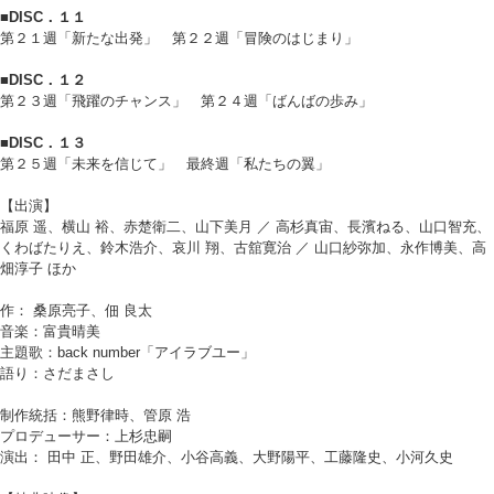
■DISC．１１
第２１週「新たな出発」 第２２週「冒険のはじまり」
■DISC．１２
第２３週「飛躍のチャンス」 第２４週「ばんばの歩み」
■DISC．１３
第２５週「未来を信じて」 最終週「私たちの翼」
【出演】
福原 遥、横山 裕、赤楚衛二、山下美月 ／ 高杉真宙、長濱ねる、山口智充、
くわばたりえ、鈴木浩介、哀川 翔、古舘寛治 ／ 山口紗弥加、永作博美、高
畑淳子 ほか
作： 桑原亮子、佃 良太
音楽：富貴晴美
主題歌：back number「アイラブユー」
語り：さだまさし
制作統括：熊野律時、管原 浩
プロデューサー：上杉忠嗣
演出： 田中 正、野田雄介、小谷高義、大野陽平、工藤隆史、小河久史