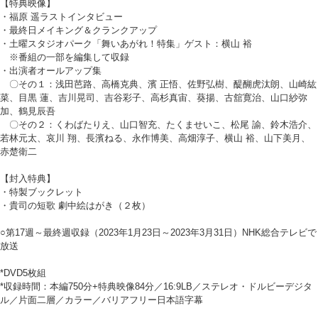
【特典映像】
・福原 遥ラストインタビュー
・最終日メイキング＆クランクアップ
・土曜スタジオパーク「舞いあがれ！特集」ゲスト：横山 裕
※番組の一部を編集して収録
・出演者オールアップ集
〇その１：浅田芭路、高橋克典、濱 正悟、佐野弘樹、醍醐虎汰朗、山崎紘
菜、目黒 蓮、吉川晃司、吉谷彩子、高杉真宙、葵揚、古舘寛治、山口紗弥
加、鶴見辰吾
〇その２：くわばたりえ、山口智充、たくませいこ、松尾 諭、鈴木浩介、
若林元太、哀川 翔、長濱ねる、永作博美、高畑淳子、横山 裕、山下美月、
赤楚衛二
【封入特典】
・特製ブックレット
・貴司の短歌 劇中絵はがき（２枚）
○第17週～最終週収録（2023年1月23日～2023年3月31日）NHK総合テレビで
放送
*DVD5枚組
*収録時間：本編750分+特典映像84分／16:9LB／ステレオ・ドルビーデジタ
ル／片面二層／カラー／バリアフリー日本語字幕