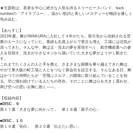
★主題歌は、若者を中心に絶大な人気を誇るスリーピースバンド、back
numberの「アイラブユー」。温かい歌詞と美しいメロディーが物語を優しく
包み込む。
【あらすじ】
2013年夏。舞がIWAKURAに入社して４年がたち、取引先から信頼される営
業のエースになっていた。業績も右肩上がりで受注も増え、工場には活気が
戻ってきた。そんな中、舞は父・浩太の夢を実現すべく、航空機産業への参
入を目指す。浩太が小さなネジから描いていた大きな夢がようやく動きだ
す。
これまでたくさんの人と手を携え、さまざまな困難を乗り越えてきた舞は、
やがて東大阪の町工場と人とをつなぐ新会社を設立する。そんなある日、舞
はかつての仲間たちが「空飛ぶクルマ」の開発に取り組んでいることを知
る。空に憧れ続けている人たちの存在。そのことに舞は心を大きく震わせ、
再び空への思いを胸に抱く――。
【収録内容】
■DISC．９
第１７週「大きな夢に向かって」 第１８週「親子の心」
■DISC．１０
第１９週「告白」 第２０週「伝えたい思い」