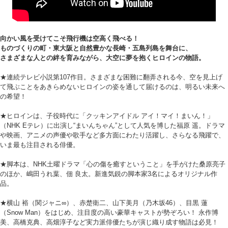
向かい風を受けてこそ飛行機は空高く飛べる！
ものづくりの町・東大阪と自然豊かな長崎・五島列島を舞台に、
さまざまな人との絆を育みながら、大空に夢を抱くヒロインの物語。
★連続テレビ小説第107作目。さまざまな困難に翻弄される今、空を見上げ
て飛ぶことをあきらめないヒロインの姿を通して届けるのは、明るい未来へ
の希望！
★ヒロインは、子役時代に「クッキンアイドル アイ！マイ！まいん！」
（NHK Eテレ）に出演し“まいんちゃん”として人気を博した福原 遥。ドラマ
や映画、アニメの声優や歌手など多方面にわたり活躍し、さらなる飛躍で、
いま最も注目される俳優。
★脚本は、NHK土曜ドラマ「心の傷を癒すということ」を手がけた桑原亮子
のほか、嶋田うれ葉、佃 良太。新進気鋭の脚本家3名によるオリジナル作
品。
★横山 裕（関ジャニ∞）、赤楚衛二、山下美月（乃木坂46）、目黒 蓮
（Snow Man）をはじめ、注目度の高い豪華キャストが勢ぞろい！ 永作博
美、高橋克典、高畑淳子など実力派俳優たちが演じ織り成す物語は必見！