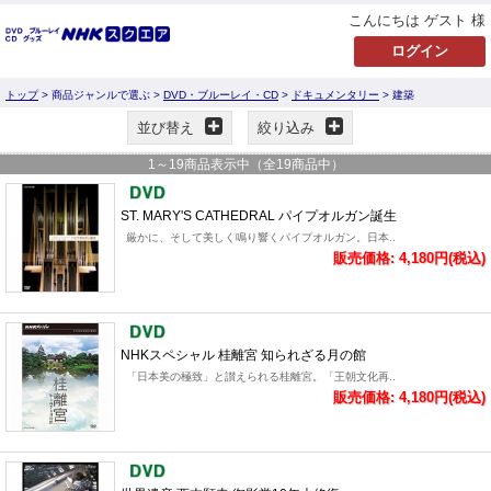
こんにちは ゲスト 様
トップ
> 商品ジャンルで選ぶ >
DVD・ブルーレイ・CD
>
ドキュメンタリー
> 建築
並び替え
絞り込み
1
～
19
商品表示中（全
19
商品中）
ST. MARY'S CATHEDRAL パイプオルガン誕生
厳かに、そして美しく鳴り響くパイプオルガン。日本..
販売価格: 4,180円(税込)
NHKスペシャル 桂離宮 知られざる月の館
「日本美の極致」と讃えられる桂離宮。「王朝文化再..
販売価格: 4,180円(税込)