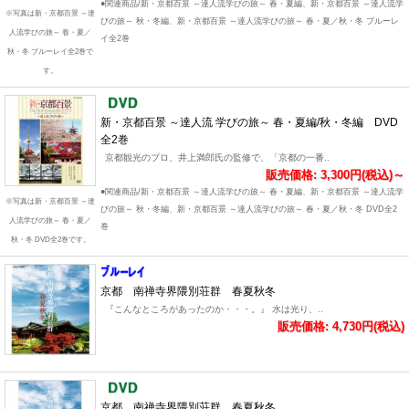
●関連商品/新・京都百景 ～達人流学びの旅～ 春・夏編、新・京都百景 ～達人流学
※写真は新・京都百景 ～達
びの旅～ 秋・冬編、新・京都百景 ～達人流学びの旅～ 春・夏／秋・冬 ブルーレ
人流学びの旅～ 春・夏／
イ全2巻
秋・冬 ブルーレイ全2巻で
す。
新・京都百景 ～達人流 学びの旅～ 春・夏編/秋・冬編 DVD
全2巻
京都観光のプロ、井上満郎氏の監修で、「京都の一番..
販売価格: 3,300円(税込)～
●関連商品/新・京都百景 ～達人流学びの旅～ 春・夏編、新・京都百景 ～達人流学
※写真は新・京都百景 ～達
びの旅～ 秋・冬編、新・京都百景 ～達人流学びの旅～ 春・夏／秋・冬 DVD全2
人流学びの旅～ 春・夏／
巻
秋・冬 DVD全2巻です。
京都 南禅寺界隈別荘群 春夏秋冬
『こんなところがあったのか・・・。』 水は光り、..
販売価格: 4,730円(税込)
京都 南禅寺界隈別荘群 春夏秋冬