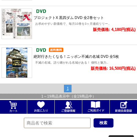
プロジェクトX 黒四ダム DVD 全2巻セット
お求めやすい新価格で、毎月10巻を3ヶ月連続リリー..
販売価格: 4,180円(税込)
絶対行きたくなる！ニッポン不滅の名城 DVD 全5枚
不滅の名城。語り継がれる名城がある！ 個性と魅力..
販売価格: 16,500円(税込)
1
1
～
19
商品表示中（全
19
商品中）