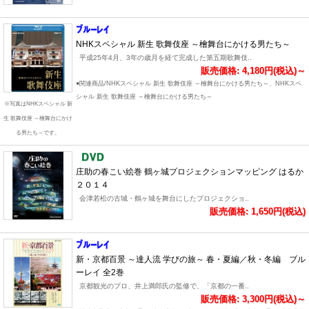
NHKスペシャル 新生 歌舞伎座 ～檜舞台にかける男たち～
平成25年4月、3年の歳月を経て完成した第五期歌舞伎..
販売価格: 4,180円(税込)～
●関連商品/NHKスペシャル 新生 歌舞伎座 ～檜舞台にかける男たち～、NHKスペ
シャル 新生 歌舞伎座 ～檜舞台にかける男たち～
※写真はNHKスペシャル 新
生 歌舞伎座 ～檜舞台にかけ
る男たち～です。
庄助の春こい絵巻 鶴ヶ城プロジェクションマッピング はるか
２０１４
会津若松の古城・鶴ヶ城を舞台にしたプロジェクショ..
販売価格: 1,650円(税込)
新・京都百景 ～達人流 学びの旅～ 春・夏編／秋・冬編 ブル
ーレイ 全2巻
京都観光のプロ、井上満郎氏の監修で、「京都の一番..
販売価格: 3,300円(税込)～