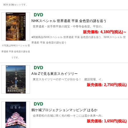
BOX 全3枚セットです。
NHKスペシャル 世界遺産 平泉 金色堂の謎を追う
世界遺産・岩手県平泉の国宝・中尊寺金色堂。平安の..
販売価格: 4,180円(税込)～
●関連商品/NHKスペシャル 世界遺産 平泉 金色堂の謎を追う、NHKスペシャル 世
界遺産 平泉 金色堂の謎を追う
※写真はNHKスペシャル 世
界遺産 平泉 金色堂の謎を追
うです。
A to Zで見る東京スカイツリー
東京スカイツリーのすべてが分かる！ 建設現場、イ..
販売価格: 2,750円(税込)
鶴ケ城プロジェクションマッピング はるか
会津若松の古城に咲く光の桜―そこには遥か未来へ向..
販売価格: 1,650円(税込)