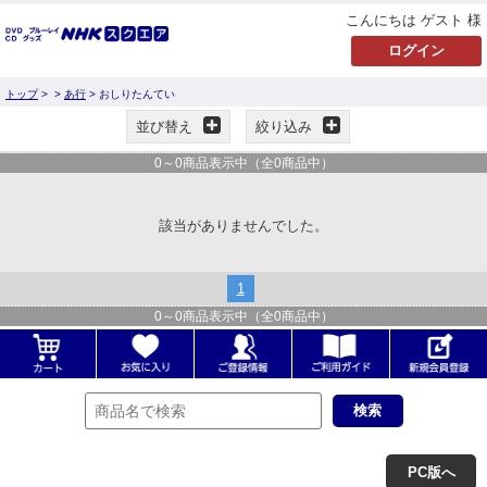
こんにちは ゲスト 様
トップ
>
>
あ行
> おしりたんてい
並び替え
絞り込み
0
～
0
商品表示中（全
0
商品中）
該当がありませんでした。
1
0
～
0
商品表示中（全
0
商品中）
PC版へ