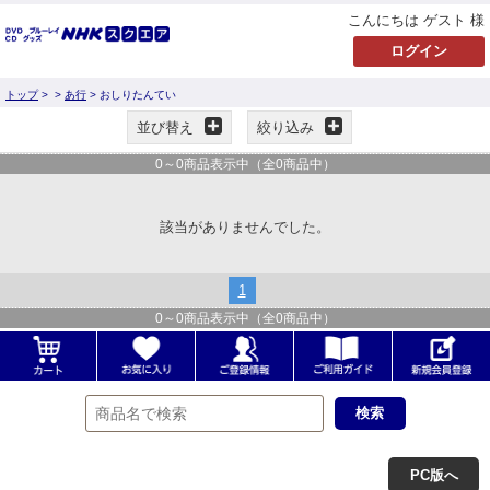
こんにちは ゲスト 様
トップ
>
>
あ行
> おしりたんてい
並び替え
絞り込み
0
～
0
商品表示中（全
0
商品中）
該当がありませんでした。
1
0
～
0
商品表示中（全
0
商品中）
PC版へ