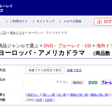
ご利用ガイド
サイトマップ
メルマガ登録
・CD
>
海外ドラマ
> ヨーロッパ・アメリカドラマ
商品ジャンルで選ぶ >
DVD・ブルーレイ・CD
>
海外ド
ヨーロッパ・アメリカドラマ
（商品数：
方法
画像プラス説明文で表示
画像で表示
込み
アイコン
替え
[
指定なし
] [
新しい順
|
古い順
] [
価格が安い順
|
価格が高い順
] 
件数
[ 
25件
 | 
50件
 | 
100件
 ]