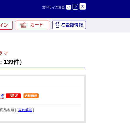
大
中
文字サイズ変更
小
ラマ
139件）
[ 商品名順 ] [
売れ筋順
]