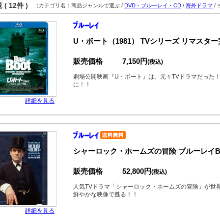
( 12件 )
（カテゴリ名：商品ジャンルで選ぶ /
DVD・ブルーレイ・CD
/
海外ドラマ
/
U・ボート（1981） TVシリーズ リマスタ
販売価格
7,150円
(税込)
劇場公開映画『U・ボート』は、元々TVドラマだった
に！！
詳細を見る
シャーロック・ホームズの冒険 ブルーレイBO
販売価格
52,800円
(税込)
人気TVドラマ「シャーロック・ホームズの冒険」が世
鮮やかな映像で甦る！！
詳細を見る