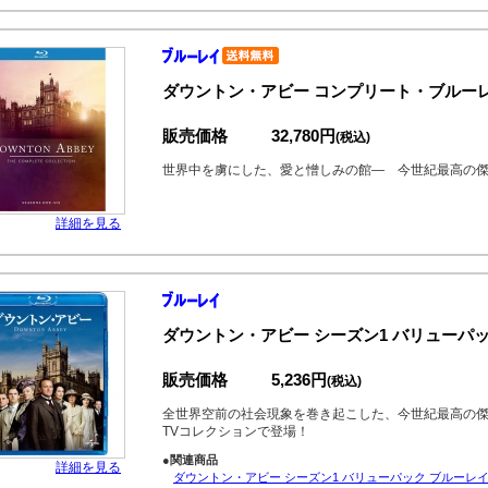
ダウントン・アビー コンプリート・ブルーレイ
販売価格
32,780円
(税込)
世界中を虜にした、愛と憎しみの館― 今世紀最高の
詳細を見る
ダウントン・アビー シーズン1 バリューパッ
販売価格
5,236円
(税込)
全世界空前の社会現象を巻き起こした、今世紀最高の
TVコレクションで登場！
●関連商品
詳細を見る
ダウントン・アビー シーズン1 バリューパック ブルーレイ