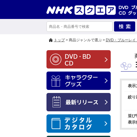
トップ
> 商品ジャンルで選ぶ >
DVD・ブルーレイ
表示
絞り
並び
表示