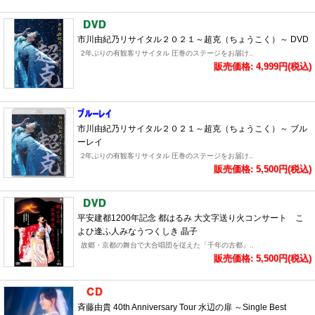
市川由紀乃リサイタル２０２１～超克（ちょうこく）～ DVD
2年ぶりの有観客リサイタル 圧巻のステージをお届け..
販売価格: 4,999円(税込)
市川由紀乃リサイタル２０２１～超克（ちょうこく）～ ブル
ーレイ
2年ぶりの有観客リサイタル 圧巻のステージをお届け..
販売価格: 5,500円(税込)
平安建都1200年記念 都はるみ 大文字送り火コンサート こ
よひ逢ふ人みなうつくしき 晶子
故郷・京都の舞台で大合唱団を従えた「千年の古都」..
販売価格: 5,500円(税込)
斉藤由貴 40th Anniversary Tour 水辺の扉 ～Single Best