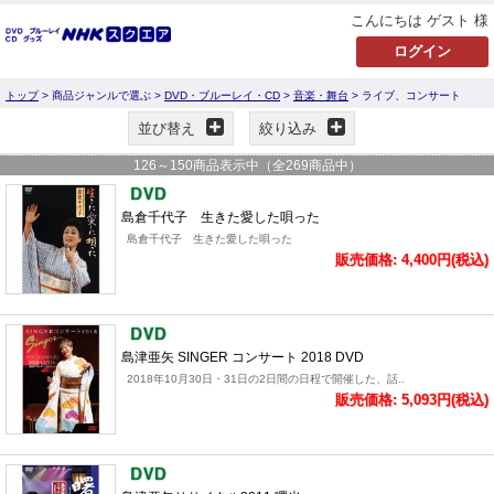
こんにちは ゲスト 様
トップ
> 商品ジャンルで選ぶ >
DVD・ブルーレイ・CD
>
音楽・舞台
> ライブ、コンサート
並び替え
絞り込み
126
～
150
商品表示中（全
269
商品中）
島倉千代子 生きた愛した唄った
島倉千代子 生きた愛した唄った
販売価格: 4,400円(税込)
島津亜矢 SINGER コンサート 2018 DVD
2018年10月30日・31日の2日間の日程で開催した、話..
販売価格: 5,093円(税込)