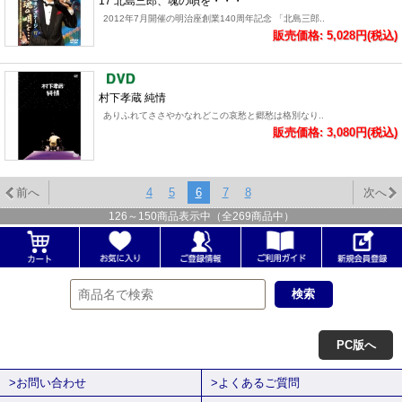
17 北島三郎、魂の唄を・・・
2012年7月開催の明治座創業140周年記念 「北島三郎..
販売価格: 5,028円(税込)
村下孝蔵 純情
ありふれてささやかなれどこの哀愁と郷愁は格別なり..
販売価格: 3,080円(税込)
前へ
4
5
6
7
8
次へ
126
～
150
商品表示中（全
269
商品中）
PC版へ
>お問い合わせ
>よくあるご質問