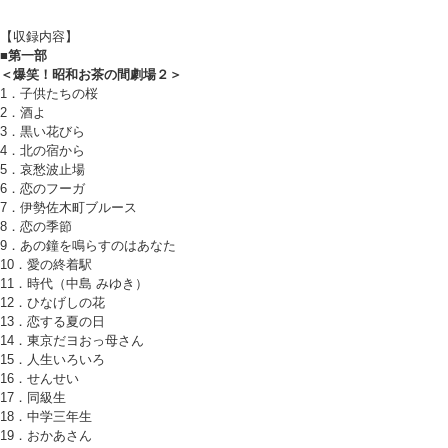
【収録内容】
■第一部
＜爆笑！昭和お茶の間劇場２＞
1．子供たちの桜
2．酒よ
3．黒い花びら
4．北の宿から
5．哀愁波止場
6．恋のフーガ
7．伊勢佐木町ブルース
8．恋の季節
9．あの鐘を鳴らすのはあなた
10．愛の終着駅
11．時代（中島 みゆき）
12．ひなげしの花
13．恋する夏の日
14．東京だヨおっ母さん
15．人生いろいろ
16．せんせい
17．同級生
18．中学三年生
19．おかあさん