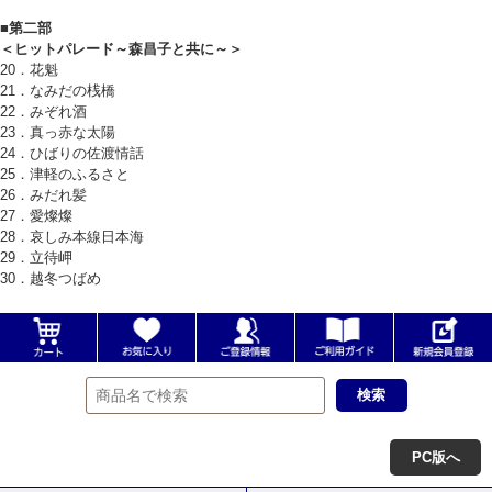
■第二部
＜ヒットパレード～森昌子と共に～＞
20．花魁
21．なみだの桟橋
22．みぞれ酒
23．真っ赤な太陽
24．ひばりの佐渡情話
25．津軽のふるさと
26．みだれ髪
27．愛燦燦
28．哀しみ本線日本海
29．立待岬
30．越冬つばめ
PC版へ