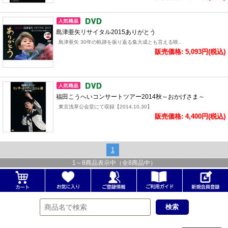
島津亜矢リサイタル2015ありがとう
島津亜矢 30年の軌跡を振り返る集大成とも言える映..
販売価格: 5,093円(税込)
福田こうへいコンサートツアー2014秋～おかげさま～
東京浅草公会堂にて収録【2014.10.30】
販売価格: 4,400円(税込)
1
1
～
8
商品表示中（全
8
商品中）