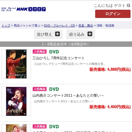
こんにちは ゲスト 様
トップ
> 商品ジャンルで選ぶ >
DVD・ブルーレイ・CD
>
音楽・舞台
> 演歌・歌謡曲
並び替え
絞り込み
1
～
8
商品表示中（全
8
商品中）
三山ひろし 7周年記念コンサート
三山ひろしデビュー7周年記念コンサートの模様を収..
販売価格: 4,888円(税込)
山内惠介コンサート2011～あなたとの誓い～
山内惠介コンサート2011～あなたとの誓い～
販売価格: 4,400円(税込)