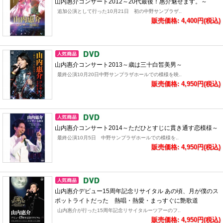
山内惠介コンサート2012～20代最後！惠介魅せます。～
追加公演として行った10月21日 初の中野サンプラザ..
販売価格: 4,400円(税込)
山内惠介コンサート2013～歳は三十白皙美男～
最終公演10月20日中野サンプラザホールでの模様を映..
販売価格: 4,950円(税込)
山内惠介コンサート2014～ただひとすじに貫き通す恋模様～
最終公演10月5日 中野サンプラザホールでの模様を..
販売価格: 4,950円(税込)
山内惠介デビュー15周年記念リサイタル あの頃、月が僕のス
ポットライトだった 熱唱・熱愛・まっすぐに艶歌道
山内惠介が行った15周年記念リサイタルーツアーのフ..
販売価格: 4,950円(税込)