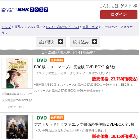
こんにちは ゲスト 様
トップ
> 商品ジャンルで選ぶ >
DVD・ブルーレイ・CD
>
海外ドラマ
> ヨーロッパ・アメリカド
ラマ
並び替え
絞り込み
1
～
25
商品表示中（全
41
商品中）
BBC版 ミス・マープル 完全版 DVD-BOX1 全6枚
ミステリの女王アガサ・クリスティー原作の人気TVド..
販売価格: 23,760円(税込)
●関連商品/BBC版 ミス・マープル 完全版 DVD-BOX1 全6枚セット、BBC版 ミ
ス・マープル 完全版 DVD-BOX2 全6枚+特典1枚セット
※写真はBBC版 ミス・マー
プル 完全版 DVD-BOX1 全6
枚セットです。
アストリッドとラファエル 文書係の事件録 DVD-BOX 全5枚
パリを舞台に正反対の女性バディが難事件に挑む！
販売価格: 18,150円(税込)