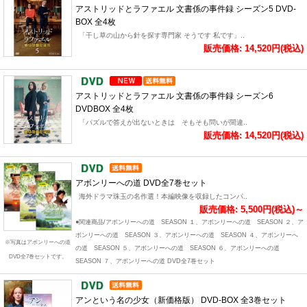
アストリッドとラファエル 文書係の事件録 シーズン5 DVD-
BOX 全4枚
「干し草の山から針を探す専門家 そうです 私です」..
販売価格: 14,520円(税込)
アストリッドとラファエル 文書係の事件録 シーズン6
DVDBOX 全4枚
「パズルで答えが出ないときは そもそも問いが間違..
販売価格: 14,520円(税込)
アボンリーへの道 DVD全7巻セット
海外ドラマ珠玉の名作選！本編映像を収録したコンパ..
販売価格: 5,500円(税込)～
●関連商品/アボンリーへの道 SEASON １、アボンリーへの道 SEASON ２、ア
ボンリーへの道 SEASON ３、アボンリーへの道 SEASON ４、アボンリーへ
※写真はアボンリーへの道
の道 SEASON ５、アボンリーへの道 SEASON ６、アボンリーへの道
DVD全7巻セットです。
SEASON ７、アボンリーへの道 DVD全7巻セット
アンという名の少女（新価格版） DVD-BOX 全3巻セット