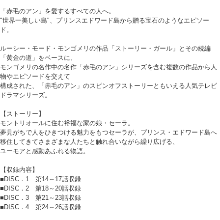
「赤毛のアン」を愛するすべての人へ。
"世界一美しい島"、プリンスエドワード島から贈る宝石のようなエピソー
ド。
ルーシー・モード・モンゴメリの作品「ストーリー・ガール」とその続編
「黄金の道」をベースに、
モンゴメリの名作中の名作「赤毛のアン」シリーズを含む複数の作品から人
物やエピソードを交えて
構成された、「赤毛のアン」のスピンオフストーリーともいえる人気テレビ
ドラマシリーズ。
【ストーリー】
モントリオールに住む裕福な家の娘・セーラ。
夢見がちで人をひきつける魅力をもつセーラが、プリンス・エドワード島へ
移住してきてさまざまな人たちと触れ合いながら繰り広げる、
ユーモアと感動あふれる物語。
【収録内容】
■DISC．1 第14～17話収録
■DISC．2 第18～20話収録
■DISC．3 第21～23話収録
■DISC．4 第24～26話収録