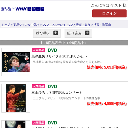
こんにちは ゲスト 様
トップ
> 商品ジャンルで選ぶ >
DVD・ブルーレイ・CD
>
音楽・舞台
> 演歌・歌謡曲
並び替え
絞り込み
1
～
8
商品表示中（全
8
商品中）
島津亜矢リサイタル2015ありがとう
島津亜矢 30年の軌跡を振り返る集大成とも言える映..
販売価格: 5,093円(税込)
三山ひろし 7周年記念コンサート
三山ひろしデビュー7周年記念コンサートの模様を収..
販売価格: 4,888円(税込)