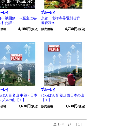
都・祇園祭 ～至宝に秘
京都 南禅寺界隈別荘群
られた謎～
春夏秋冬
4,180円
4,730円
売価格
(税込)
販売価格
(税込)
っぽん百名山 中部・日本
にっぽん百名山 西日本の山
ルプスの山【１】
【１】
3,630円
3,630円
売価格
(税込)
販売価格
(税込)
全 1 ページ ｜1｜