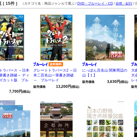
( 15件 )
（カテゴリ名：商品ジャンルで選ぶ /
DVD・ブルーレイ・CD
/
自然・紀行
/
トラバース ～日本
グレートトラバース2 ～日
にっぽん百名山 関東周辺の
大
筆書き踏破～ ディ
本二百名山一筆書き踏破
山【１】
大
ズカット版 ブル
～ ブルーレイ
レ
3,630円
販売価格
(税込)
13,200円
販売価格
(税込)
販
7,700円
(税込)