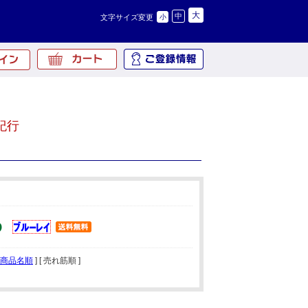
大
中
文字サイズ変更
小
紀行
商品名順
] [ 売れ筋順 ]