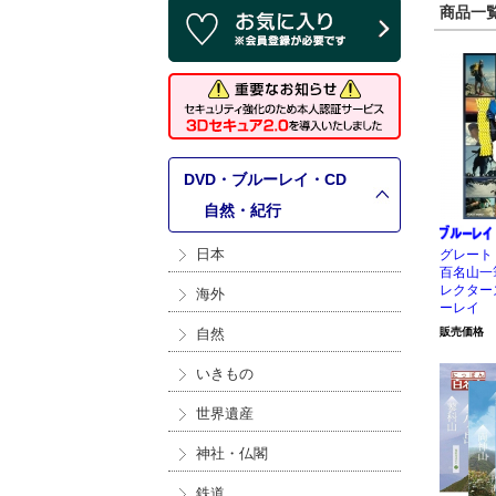
商品一覧 
DVD・ブルーレイ・CD
>
自然・紀行
日本
グレート
百名山一
レクター
海外
ーレイ
自然
販売価格
いきもの
世界遺産
神社・仏閣
鉄道