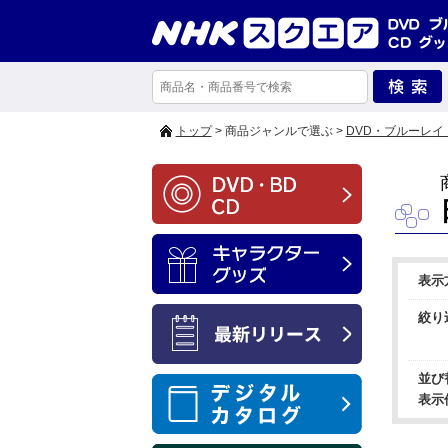
トップ
> 商品ジャンルで選ぶ >
DVD・ブルーレイ
表示
絞り
並び
表示