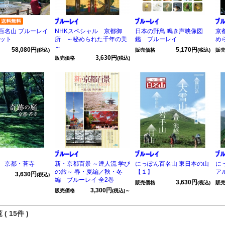
百名山 ブルーレイ
NHKスペシャル 京都御
日本の野鳥 鳴き声映像図
京
セット
所 ～秘められた千年の美
鑑 ブルーレイ
め
～
58,080円
5,170円
(税込)
販売価格
(税込)
販
3,630円
販売価格
(税込)
 京都・苔寺
新・京都百景 ～達人流 学び
にっぽん百名山 東日本の山
に
の旅～ 春・夏編／秋・冬
【１】
ア
3,630円
(税込)
編 ブルーレイ 全2巻
3,630円
販売価格
(税込)
販
3,300円
販売価格
(税込)～
( 15件 )