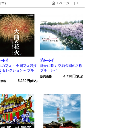
全 1 ページ ｜1｜
 日本）
曲の花火 ～全国花火競技
静かに咲く 弘前公園の名桜
会 セレクション～ ブルー
ブルーレイ
イ
4,730円
販売価格
(税込)
5,280円
売価格
(税込)