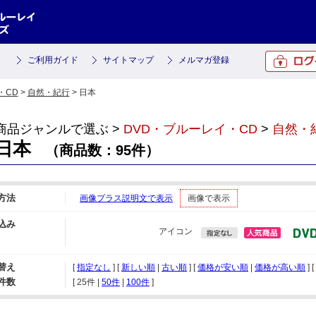
ご利用ガイド
サイトマップ
メルマガ登録
・CD
>
自然・紀行
> 日本
商品ジャンルで選ぶ >
DVD・ブルーレイ・CD
>
自然・
日本
（商品数：95件）
方法
画像プラス説明文で表示
画像で表示
込み
アイコン
替え
[
指定なし
] [
新しい順
|
古い順
] [
価格が安い順
|
価格が高い順
] [
件数
[ 
25件
 | 
50件
 | 
100件
 ]