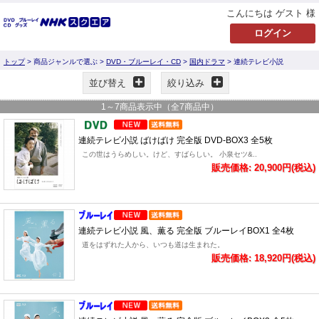
こんにちは ゲスト 様
トップ
> 商品ジャンルで選ぶ >
DVD・ブルーレイ・CD
>
国内ドラマ
> 連続テレビ小説
並び替え
絞り込み
1
～
7
商品表示中（全
7
商品中）
連続テレビ小説 ばけばけ 完全版 DVD-BOX3 全5枚
この世はうらめしい。けど、すばらしい。 小泉セツ&..
販売価格: 20,900円(税込)
連続テレビ小説 風、薫る 完全版 ブルーレイBOX1 全4枚
道をはずれた人から、いつも道は生まれた。
販売価格: 18,920円(税込)