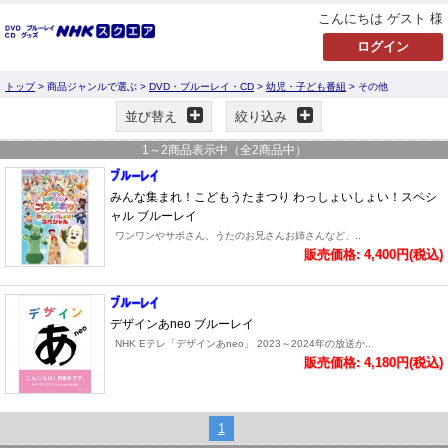
こんにちは ゲスト 様
トップ
> 商品ジャンルで選ぶ >
DVD・ブルーレイ・CD
>
幼児・子ども番組
> その他
並び替え
絞り込み
1
～
2
商品表示中（全
2
商品中）
みんな集まれ！こどもうたまつり わっしょいしょい！スペシ
ャル ブルーレイ
ワンワンやサボさん、うたのお兄さんお姉さんなど、..
販売価格: 4,400円(税込)
デザインあneo ブルーレイ
NHK Eテレ「デザインあneo」 2023～2024年の放送か..
販売価格: 4,180円(税込)
1